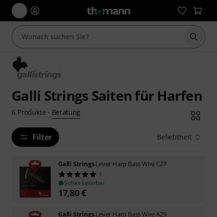
Suche 
Galli Strings Saiten für Harfen
Beratung
6
Produkte
·
Filter
Beliebtheit
Galli Strings
Lever Harp Bass Wire C27
1
Sofort lieferbar
17,80
€
Galli Strings
Lever Harp Bass Wire A29