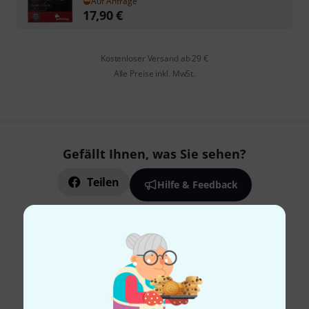
Auf Anfrage
17,90
€
Kostenloser Versand ab 29 €
Alle Preise inkl. MwSt.
Gefällt Ihnen, was Sie sehen?
Teilen
Hilfe & Feedback