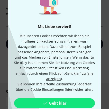
Thomann Newsletter
Abonniere den Thomann Newsletter und gewinne mit
etwas Glück einen von
50 Gutscheinen
über jeweils
50€
!
Inspirierende Beiträge
Deals
Thomann Insights
Mit Liebe serviert!
E-Mail-Adresse
*
Mit unseren Cookies möchten wir Ihnen ein
fluffiges Einkaufserlebnis mit allem was
Jetzt anmelden
dazugehört bieten. Dazu zählen zum Beispiel
passende Angebote, personalisierte Anzeigen
Mit Klick auf „Jetzt anmelden“ stimmen Sie dem Erhalt von E-Mail-
und das Merken von Einstellungen. Wenn das für
Werbung und einer Messung des E-Mail-Nutzungsverhaltens zu. Die
Sie okay ist, stimmen Sie der Nutzung von Cookies
Abmeldung ist jederzeit möglich. Weitere Informationen finden Sie in
unseren
Datenschutzhinweisen
.
für Präferenzen, Statistiken und Marketing
einfach durch einen Klick auf „Geht klar“ zu (
alle
* Pflichtfeld
anzeigen
).
Sie können Ihre erteilte Zustimmung jederzeit
über die Cookie-Einstellungen (
hier
) widerrufen.
Sicher einkaufen & bezahlen
Geht klar