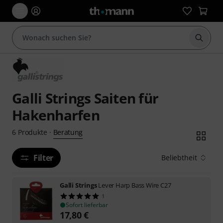
Suche 
Galli Strings Saiten für
Hakenharfen
Beratung
6
Produkte
·
Filter
Beliebtheit
Galli Strings
Lever Harp Bass Wire C27
1
Sofort lieferbar
17,80
€