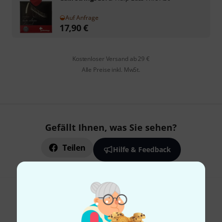
Auf Anfrage
17,90
€
Kostenloser Versand ab 29 €
Alle Preise inkl. MwSt.
Gefällt Ihnen, was Sie sehen?
Teilen
Hilfe & Feedback