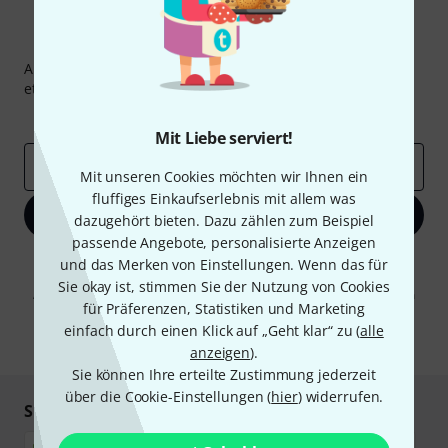
Thomann Newsletter
Abonniere den Thomann Newsletter und gewinne mit
etwas Glück einen von
50 Gutscheinen
über jeweils
50€
!
Inspirierende Beiträge
Deals
Thomann Insights
Mit Liebe serviert!
E-Mail-Adresse
*
Mit unseren Cookies möchten wir Ihnen ein
fluffiges Einkaufserlebnis mit allem was
Jetzt anmelden
dazugehört bieten. Dazu zählen zum Beispiel
passende Angebote, personalisierte Anzeigen
Mit Klick auf „Jetzt anmelden“ stimmen Sie dem Erhalt von E-Mail-
und das Merken von Einstellungen. Wenn das für
Werbung und einer Messung des E-Mail-Nutzungsverhaltens zu. Die
Sie okay ist, stimmen Sie der Nutzung von Cookies
Abmeldung ist jederzeit möglich. Weitere Informationen finden Sie in
für Präferenzen, Statistiken und Marketing
unseren
Datenschutzhinweisen
.
einfach durch einen Klick auf „Geht klar“ zu (
alle
* Pflichtfeld
anzeigen
).
Sie können Ihre erteilte Zustimmung jederzeit
über die Cookie-Einstellungen (
hier
) widerrufen.
Sicher einkaufen & bezahlen