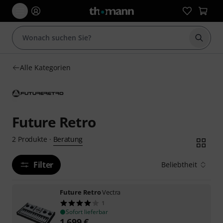
Suche 
Alle Kategorien
Future Retro
Beratung
2
Produkte
·
Filter
Beliebtheit
Future Retro
Vectra
1
Sofort lieferbar
1.699
€