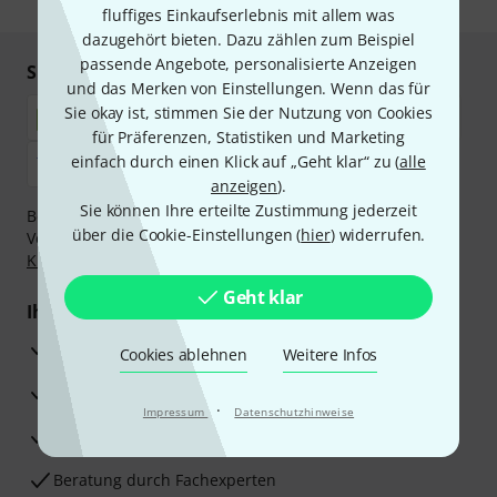
fluffiges Einkaufserlebnis mit allem was
dazugehört bieten. Dazu zählen zum Beispiel
passende Angebote, personalisierte Anzeigen
Sicher einkaufen & bezahlen
und das Merken von Einstellungen. Wenn das für
Sie okay ist, stimmen Sie der Nutzung von Cookies
für Präferenzen, Statistiken und Marketing
einfach durch einen Klick auf „Geht klar“ zu (
alle
anzeigen
).
Sie können Ihre erteilte Zustimmung jederzeit
Bezahlen Sie vertraulich und sicher per Nachnahme,
über die Cookie-Einstellungen (
hier
) widerrufen.
Vorkasse, PayPal, Amazon Pay,
Klarna Sofort bezahlen
,
Klarna Ratenzahlung
oder Kreditkarte.
Geht klar
Ihre Vorteile
3 Jahre Thomann Garantie
Cookies ablehnen
Weitere Infos
30 Tage Money-Back-Garantie
·
Impressum
Datenschutzhinweise
Reparaturservice
Beratung durch Fachexperten