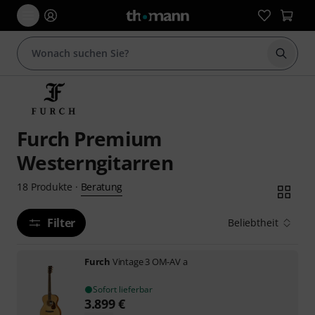
Suche 
Furch Premium
Westerngitarren
Beratung
18
Produkte
·
Filter
Beliebtheit
Furch
Vintage 3 OM-AV a
Sofort lieferbar
3.899
€