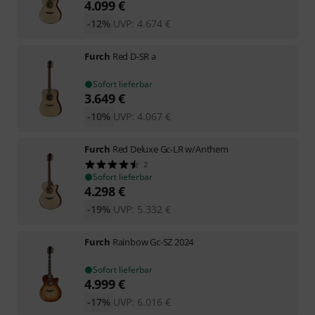
4.099
€
-12%
UVP:
4.674
€
Furch
Red D-SR a
Sofort lieferbar
3.649
€
-10%
UVP:
4.067
€
Furch
Red Deluxe Gc-LR w/Anthem
2
Sofort lieferbar
4.298
€
-19%
UVP:
5.332
€
Furch
Rainbow Gc-SZ 2024
Sofort lieferbar
4.999
€
-17%
UVP:
6.016
€