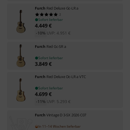
Furch
Red Deluxe Gc-LR a
2
Sofort lieferbar
4.449
€
-10%
UVP:
4.951
€
Furch
Red Gc-SR a
Sofort lieferbar
3.849
€
Furch
Red Deluxe Dc-LR a VTC
Sofort lieferbar
4.699
€
-11%
UVP:
5.293
€
Furch
Vintage D 3-SX 2026 C07
In 11–14 Wochen lieferbar