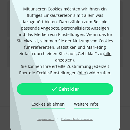
Furch
Red Deluxe Dc-LI a VTC
Mit unseren Cookies möchten wir Ihnen ein
fluffiges Einkaufserlebnis mit allem was
Sofort lieferbar
dazugehört bieten. Dazu zählen zum Beispiel
5.799
€
passende Angebote, personalisierte Anzeigen
-10%
UVP:
6.459
€
und das Merken von Einstellungen. Wenn das für
Sie okay ist, stimmen Sie der Nutzung von Cookies
Furch
Vintage 3 OOMs-AV a
für Präferenzen, Statistiken und Marketing
einfach durch einen Klick auf „Geht klar“ zu (
alle
In 3–4 Wochen lieferbar
anzeigen
).
3.919
€
Sie können Ihre erteilte Zustimmung jederzeit
über die Cookie-Einstellungen (
hier
) widerrufen.
Kostenloser Versand ab 29 €
Alle Preise inkl. MwSt.
Geht klar
Cookies ablehnen
Weitere Infos
·
Gefällt Ihnen, was Sie sehen?
Impressum
Datenschutzhinweise