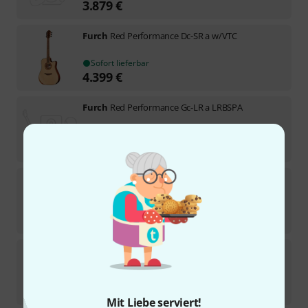
3.879
€
Furch
Red Performance Dc-SR a w/VTC
Sofort lieferbar
4.399
€
Furch
Red Performance Gc-LR a LRBSPA
In 11–14 Wochen lieferbar
4.869
€
Furch
Red Pure Dc-SR SPE
Sofort lieferbar
3.359
€
Furch
Red Deluxe Dc-SR a VTC
Sofort lieferbar
4.579
€
Mit Liebe serviert!