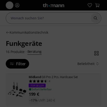
Suche 
Kommunikationstechnik
Funkgeräte
Beratung
16
Produkte
·
Filter
Beliebtheit
Midland
G9 Pro 2 Pcs. Hardcase Set
4
TOP-SELLER
Sofort lieferbar
199
€
-17%
UVP:
240
€