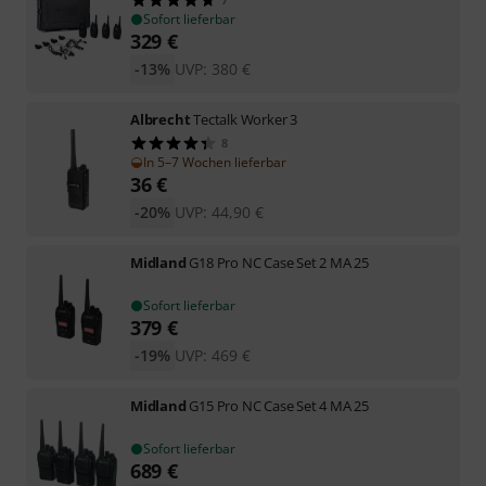
Sofort lieferbar
329
€
-13%
UVP:
380
€
Albrecht
Tectalk Worker 3
8
In 5–7 Wochen lieferbar
36
€
-20%
UVP:
44,90
€
Midland
G18 Pro NC Case Set 2 MA 25
Sofort lieferbar
379
€
-19%
UVP:
469
€
Midland
G15 Pro NC Case Set 4 MA 25
Sofort lieferbar
689
€