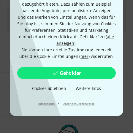
dazugehört bieten. Dazu zählen zum Beispiel
Midland
USB Cable
passende Angebote, personalisierte Anzeigen
1
und das Merken von Einstellungen. Wenn das für
Sofort lieferbar
Sie okay ist, stimmen Sie der Nutzung von Cookies
17,90
€
für Präferenzen, Statistiken und Marketing
einfach durch einen Klick auf „Geht klar“ zu (
alle
anzeigen
).
Kostenloser Versand ab 29 €
Sie können Ihre erteilte Zustimmung jederzeit
Alle Preise inkl. MwSt.
über die Cookie-Einstellungen (
hier
) widerrufen.
Geht klar
Gefällt Ihnen, was Sie sehen?
Cookies ablehnen
Weitere Infos
Teilen
Hilfe & Feedback
·
Impressum
Datenschutzhinweise