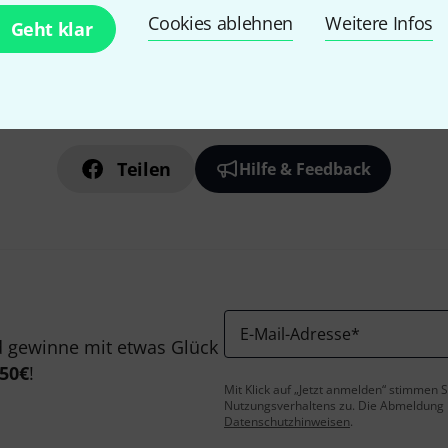
Cookies ablehnen
Weitere Infos
Geht klar
Gefällt Ihnen, was Sie sehen?
Teilen
Hilfe & Feedback
E-Mail-Adresse
*
 gewinne mit etwas Glück
50€
!
Mit Klick auf „Jetzt anmelden“ stimmen
Nutzungsverhaltens zu. Die Abmeldung is
Datenschutzhinweisen
.