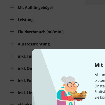
Mit Aufhängebügel
Leistung
Fluidverbrauch [ml/min.]
Ausstossrichtung
inkl. Timer-Fernbedienung
Mit 
inkl. On/Off-Fernbedienung
Mit un
biete
inkl. Funk-Fernbedienung
Einste
Statis
inkl. Licht-Effekt
Sie kö