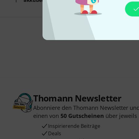
akkubetrieben
Thomann Newsletter
Abonniere den Thomann Newsletter und
einen von
50 Gutscheinen
über jeweils
Inspirierende Beiträge
Deals