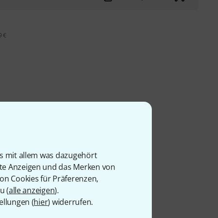
9 €
is mit allem was dazugehört
rte Anzeigen und das Merken von
von Cookies für Präferenzen,
u (
alle anzeigen
).
ellungen (
hier
) widerrufen.