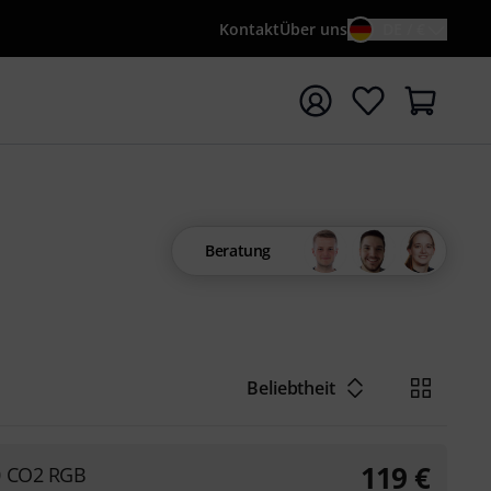
Kontakt
Über uns
DE / €
e mit Suchwort {searchTerm} starten
Beratung
Beliebtheit
119
€
0 CO2 RGB