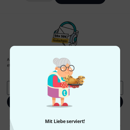
Thomann Newsletter
Abonniere den Thomann Newsletter und gewinne mit
etwas Glück einen von
50 Gutscheinen
über jeweils
50€
!
Inspirierende Beiträge
Deals
Thomann Insights
E-Mail-Adresse
*
Jetzt anmelden
Mit Klick auf „Jetzt anmelden“ stimmen Sie dem Erhalt von E-Mail-
Werbung und einer Messung des E-Mail-Nutzungsverhaltens zu. Die
Mit Liebe serviert!
Abmeldung ist jederzeit möglich. Weitere Informationen finden Sie in
unseren
Datenschutzhinweisen
.