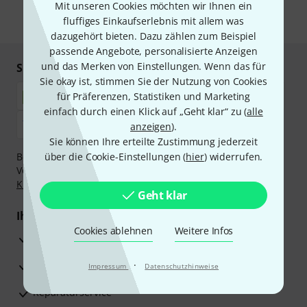
Mit unseren Cookies möchten wir Ihnen ein
fluffiges Einkaufserlebnis mit allem was
* Pflichtfeld
dazugehört bieten. Dazu zählen zum Beispiel
passende Angebote, personalisierte Anzeigen
und das Merken von Einstellungen. Wenn das für
Sicher einkaufen & bezahlen
Sie okay ist, stimmen Sie der Nutzung von Cookies
für Präferenzen, Statistiken und Marketing
einfach durch einen Klick auf „Geht klar“ zu (
alle
anzeigen
).
Sie können Ihre erteilte Zustimmung jederzeit
Bezahlen Sie vertraulich und sicher per Nachnahme,
über die Cookie-Einstellungen (
hier
) widerrufen.
Vorkasse, PayPal, Amazon Pay,
Klarna Sofort bezahlen
,
Klarna Ratenzahlung
oder Kreditkarte.
Geht klar
Ihre Vorteile
Cookies ablehnen
Weitere Infos
3 Jahre Thomann Garantie
30 Tage Money-Back-Garantie
·
Impressum
Datenschutzhinweise
Reparaturservice