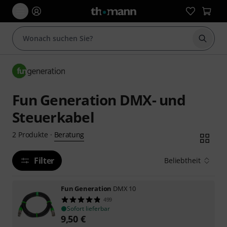
Suche 
Fun Generation DMX- und
Steuerkabel
Beratung
2
Produkte
·
Filter
Beliebtheit
Fun Generation
DMX 10
499
Sofort lieferbar
9,50
€