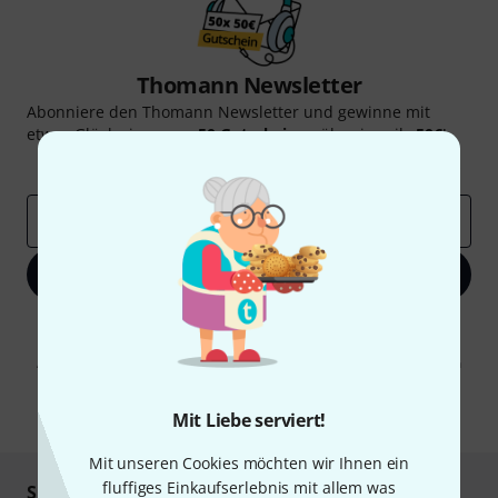
Thomann Newsletter
Abonniere den Thomann Newsletter und gewinne mit
etwas Glück einen von
50 Gutscheinen
über jeweils
50€
!
Inspirierende Beiträge
Deals
Thomann Insights
E-Mail-Adresse
*
Jetzt anmelden
Mit Klick auf „Jetzt anmelden“ stimmen Sie dem Erhalt von E-Mail-
Werbung und einer Messung des E-Mail-Nutzungsverhaltens zu. Die
Abmeldung ist jederzeit möglich. Weitere Informationen finden Sie in
unseren
Datenschutzhinweisen
.
* Pflichtfeld
Mit Liebe serviert!
Mit unseren Cookies möchten wir Ihnen ein
fluffiges Einkaufserlebnis mit allem was
Sicher einkaufen & bezahlen