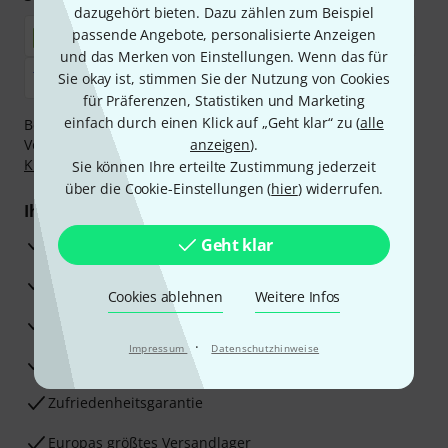
dazugehört bieten. Dazu zählen zum Beispiel
passende Angebote, personalisierte Anzeigen
und das Merken von Einstellungen. Wenn das für
Sie okay ist, stimmen Sie der Nutzung von Cookies
für Präferenzen, Statistiken und Marketing
einfach durch einen Klick auf „Geht klar“ zu (
alle
Bezahlen Sie vertraulich und sicher per Nachnahme,
Vorkasse, PayPal, Amazon Pay,
anzeigen
Klarna Sofort bezahlen
).
,
Klarna Ratenzahlung
oder Kreditkarte.
Sie können Ihre erteilte Zustimmung jederzeit
über die Cookie-Einstellungen (
hier
) widerrufen.
Ihre Vorteile
3 Jahre Thomann Garantie
Geht klar
30 Tage Money-Back-Garantie
Cookies ablehnen
Weitere Infos
Reparaturservice
·
Impressum
Datenschutzhinweise
Beratung durch Fachexperten
Zufriedenheitsgarantie
Europas größtes Versandlager