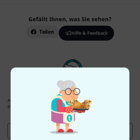
Gefällt Ihnen, was Sie sehen?
Teilen
Hilfe & Feedback
Thomann Newsletter
Abonniere den Thomann Newsletter und gewinne mit
etwas Glück einen von
50 Gutscheinen
über jeweils
50€
!
Inspirierende Beiträge
Deals
Thomann Insights
E-Mail-Adresse
*