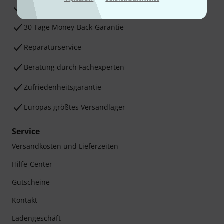
3 Jahre Thomann Garantie
30 Tage Money-Back-Garantie
Reparaturservice
Beratung durch Fachexperten
Zufriedenheitsgarantie
Europas größtes Versandlager
Service
Versandkosten und Lieferzeiten
Hilfe-Center
Gutscheine
Kontakt
Ladengeschäft