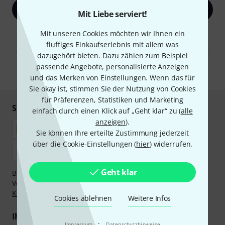
Jetzt anmelden
Mit Liebe serviert!
Mit unseren Cookies möchten wir Ihnen ein
Mit Klick auf „Jetzt anmelden“ stimmen Sie dem Erhalt von E-Mail-
Werbung und einer Messung des E-Mail-Nutzungsverhaltens zu. Die
fluffiges Einkaufserlebnis mit allem was
Abmeldung ist jederzeit möglich. Weitere Informationen finden Sie in
dazugehört bieten. Dazu zählen zum Beispiel
unseren
Datenschutzhinweisen
.
passende Angebote, personalisierte Anzeigen
* Pflichtfeld
und das Merken von Einstellungen. Wenn das für
Sie okay ist, stimmen Sie der Nutzung von Cookies
für Präferenzen, Statistiken und Marketing
Sicher einkaufen & bezahlen
einfach durch einen Klick auf „Geht klar“ zu (
alle
anzeigen
).
Sie können Ihre erteilte Zustimmung jederzeit
über die Cookie-Einstellungen (
hier
) widerrufen.
Geht klar
Bezahlen Sie vertraulich und sicher per Nachnahme,
Vorkasse, PayPal, Amazon Pay,
Klarna Sofort bezahlen
,
Klarna Ratenzahlung
oder Kreditkarte.
Cookies ablehnen
Weitere Infos
Ihre Vorteile
·
Impressum
Datenschutzhinweise