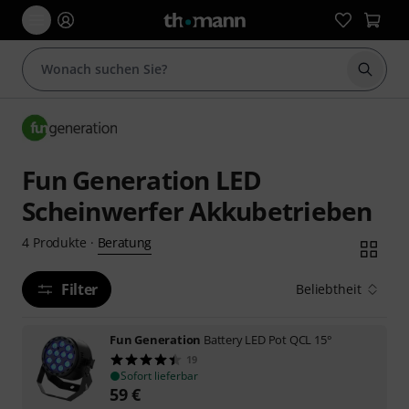
Suche 
Fun Generation LED
Scheinwerfer Akkubetrieben
Beratung
4
Produkte
·
Filter
Beliebtheit
Fun Generation
Battery LED Pot QCL 15°
19
Sofort lieferbar
59
€