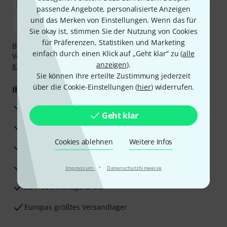
passende Angebote, personalisierte Anzeigen
und das Merken von Einstellungen. Wenn das für
Sie okay ist, stimmen Sie der Nutzung von Cookies
für Präferenzen, Statistiken und Marketing
Bezahlen Sie vertraulich und sicher per Nachnahme,
einfach durch einen Klick auf „Geht klar“ zu (
alle
Vorkasse, PayPal, Amazon Pay,
Klarna Sofort bezahlen
,
anzeigen
).
Klarna Ratenzahlung
oder Kreditkarte.
Sie können Ihre erteilte Zustimmung jederzeit
über die Cookie-Einstellungen (
hier
) widerrufen.
Ihre Vorteile
3 Jahre Thomann Garantie
Geht klar
30 Tage Money-Back-Garantie
Cookies ablehnen
Weitere Infos
Reparaturservice
Beratung durch Fachexperten
·
Impressum
Datenschutzhinweise
Zufriedenheitsgarantie
Europas größtes Versandlager