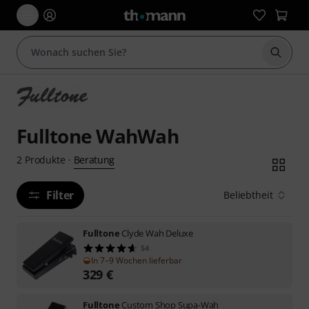
Suche 
Fulltone WahWah
Beratung
2
Produkte
·
Filter
Beliebtheit
Fulltone
Clyde Wah Deluxe
54
In 7–9 Wochen lieferbar
329
€
Fulltone
Custom Shop Supa-Wah