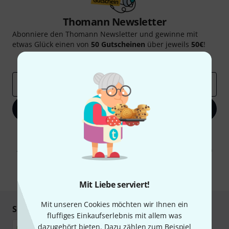
Thomann Newsletter
Abonniere den Thomann Newsletter und gewinne mit
etwas Glück einen von
50 Gutscheinen
über jeweils
50€
!
Inspirierende Beiträge
Deals
Thomann Insights
E-Mail-Adresse
*
Jetzt anmelden
Mit Klick auf „Jetzt anmelden“ stimmen Sie dem Erhalt von E-Mail-
Werbung und einer Messung des E-Mail-Nutzungsverhaltens zu. Die
Abmeldung ist jederzeit möglich. Weitere Informationen finden Sie in
unseren
Datenschutzhinweisen
.
* Pflichtfeld
Mit Liebe serviert!
Mit unseren Cookies möchten wir Ihnen ein
Sicher einkaufen & bezahlen
fluffiges Einkaufserlebnis mit allem was
dazugehört bieten. Dazu zählen zum Beispiel