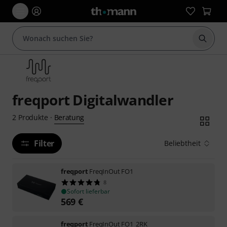
Suche 
freqport Digitalwandler
Beratung
2
Produkte
·
Filter
Beliebtheit
freqport
FreqInOut FO1
8
Sofort lieferbar
569
€
freqport
FreqInOut FO1_2RK