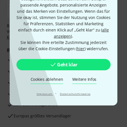
passende Angebote, personalisierte Anzeigen
und das Merken von Einstellungen. Wenn das für
Sie okay ist, stimmen Sie der Nutzung von Cookies
für Präferenzen, Statistiken und Marketing
Bezahlen Sie vertraulich und sicher per Nachnahme,
einfach durch einen Klick auf „Geht klar“ zu (
alle
Vorkasse, PayPal, Amazon Pay,
Klarna Sofort bezahlen
,
anzeigen
).
Klarna Ratenzahlung
oder Kreditkarte.
Sie können Ihre erteilte Zustimmung jederzeit
über die Cookie-Einstellungen (
hier
) widerrufen.
Ihre Vorteile
3 Jahre Thomann Garantie
Geht klar
30 Tage Money-Back-Garantie
Cookies ablehnen
Weitere Infos
Reparaturservice
Beratung durch Fachexperten
·
Impressum
Datenschutzhinweise
Zufriedenheitsgarantie
Europas größtes Versandlager