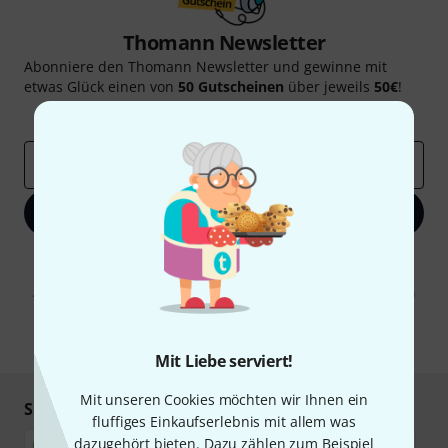
Thomann Newsletter
Abonniere den Thomann Newsletter und gewinne mit
etwas Glück einen von
50 Gutscheinen
über jeweils
50€
!
Inspirierende Beiträge
Deals
Thomann Insights
E-Mail-Adresse
*
Jetzt anmelden
Mit Klick auf „Jetzt anmelden“ stimmen Sie dem Erhalt von E-Mail-
Werbung und einer Messung des E-Mail-Nutzungsverhaltens zu. Die
Abmeldung ist jederzeit möglich. Weitere Informationen finden Sie in
unseren
Datenschutzhinweisen
.
* Pflichtfeld
Mit Liebe serviert!
Mit unseren Cookies möchten wir Ihnen ein
Sicher einkaufen & bezahlen
fluffiges Einkaufserlebnis mit allem was
dazugehört bieten. Dazu zählen zum Beispiel