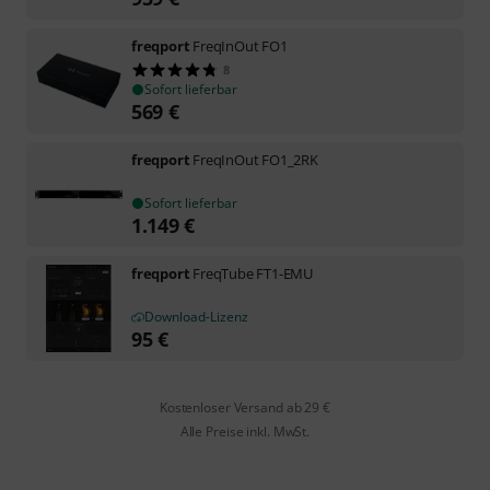
freqport
FreqInOut FO1
8
Sofort lieferbar
569
€
freqport
FreqInOut FO1_2RK
Sofort lieferbar
1.149
€
freqport
FreqTube FT1-EMU
Download-Lizenz
95
€
Kostenloser Versand ab 29 €
Alle Preise inkl. MwSt.