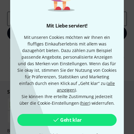
Inspirierende Beiträge
Deals
Thomann Insights
E-Mail-Adresse
*
Mit Liebe serviert!
Jetzt anmelden
Mit unseren Cookies möchten wir Ihnen ein
fluffiges Einkaufserlebnis mit allem was
Mit Klick auf „Jetzt anmelden“ stimmen Sie dem Erhalt von E-Mail-
dazugehört bieten. Dazu zählen zum Beispiel
Werbung und einer Messung des E-Mail-Nutzungsverhaltens zu. Die
passende Angebote, personalisierte Anzeigen
Abmeldung ist jederzeit möglich. Weitere Informationen finden Sie in
unseren
Datenschutzhinweisen
.
und das Merken von Einstellungen. Wenn das für
Sie okay ist, stimmen Sie der Nutzung von Cookies
* Pflichtfeld
für Präferenzen, Statistiken und Marketing
einfach durch einen Klick auf „Geht klar“ zu (
alle
anzeigen
).
Sicher einkaufen & bezahlen
Sie können Ihre erteilte Zustimmung jederzeit
über die Cookie-Einstellungen (
hier
) widerrufen.
Geht klar
Bezahlen Sie vertraulich und sicher per Nachnahme,