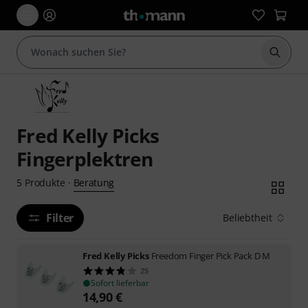
Suche 
Fred Kelly Picks
Fingerplektren
Beratung
5
Produkte
·
Filter
Beliebtheit
Fred Kelly Picks
Freedom Finger Pick Pack D M
25
Sofort lieferbar
14,90
€