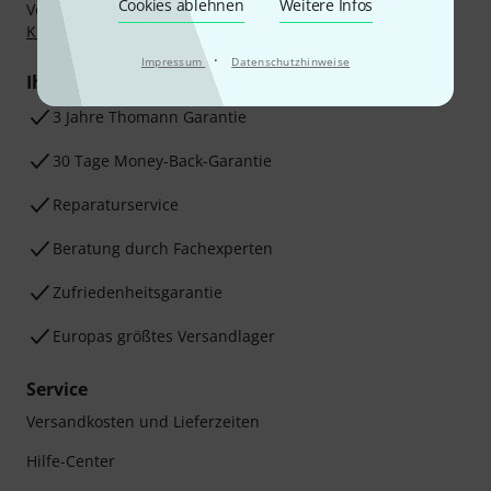
Cookies ablehnen
Weitere Infos
Vorkasse, PayPal, Amazon Pay,
Klarna Sofort bezahlen
,
Klarna Ratenzahlung
oder Kreditkarte.
·
Impressum
Datenschutzhinweise
Ihre Vorteile
3 Jahre Thomann Garantie
30 Tage Money-Back-Garantie
Reparaturservice
Beratung durch Fachexperten
Zufriedenheitsgarantie
Europas größtes Versandlager
Service
Versandkosten und Lieferzeiten
Hilfe-Center