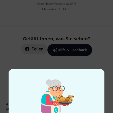
Kostenloser Versand ab 29 €
Alle Preise inkl. MwSt.
Gefällt Ihnen, was Sie sehen?
Teilen
Hilfe & Feedback
Thomann Newsletter
Abonniere den Thomann Newsletter und gewinne mit
etwas Glück einen von
50 Gutscheinen
über jeweils
50€
!