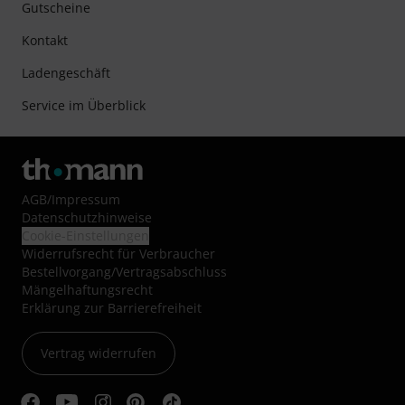
Gutscheine
Kontakt
Ladengeschäft
Service im Überblick
AGB
/
Impressum
Datenschutzhinweise
Cookie-Einstellungen
Widerrufsrecht für Verbraucher
Bestellvorgang/Vertragsabschluss
Mängelhaftungsrecht
Erklärung zur Barrierefreiheit
Vertrag widerrufen