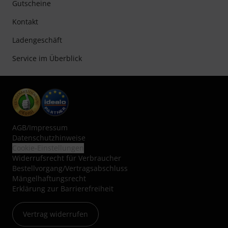
Gutscheine
Kontakt
Ladengeschäft
Service im Überblick
AGB
/
Impressum
Datenschutzhinweise
Cookie-Einstellungen
Widerrufsrecht für Verbraucher
Bestellvorgang/Vertragsabschluss
Mängelhaftungsrecht
Erklärung zur Barrierefreiheit
Vertrag widerrufen