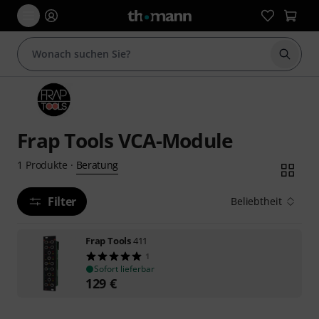
Suche 
Frap Tools VCA-Module
Beratung
1
Produkte
·
Filter
Beliebtheit
Frap Tools
411
1
Sofort lieferbar
129
€