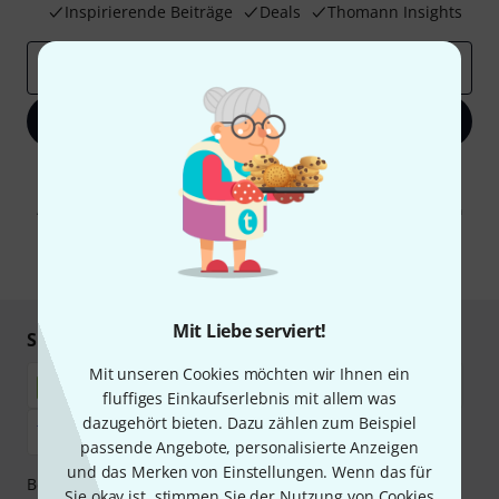
Inspirierende Beiträge
Deals
Thomann Insights
E-Mail-Adresse
*
Jetzt anmelden
Mit Klick auf „Jetzt anmelden“ stimmen Sie dem Erhalt von E-Mail-
Werbung und einer Messung des E-Mail-Nutzungsverhaltens zu. Die
Abmeldung ist jederzeit möglich. Weitere Informationen finden Sie in
unseren
Datenschutzhinweisen
.
* Pflichtfeld
Mit Liebe serviert!
Sicher einkaufen & bezahlen
Mit unseren Cookies möchten wir Ihnen ein
fluffiges Einkaufserlebnis mit allem was
dazugehört bieten. Dazu zählen zum Beispiel
passende Angebote, personalisierte Anzeigen
und das Merken von Einstellungen. Wenn das für
Bezahlen Sie vertraulich und sicher per Nachnahme,
Sie okay ist, stimmen Sie der Nutzung von Cookies