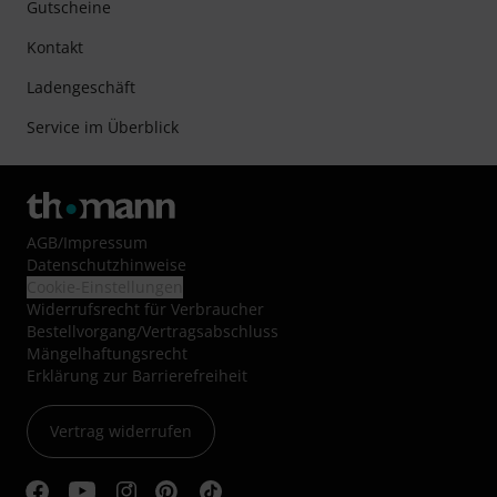
Gutscheine
Kontakt
Ladengeschäft
Service im Überblick
AGB
/
Impressum
Datenschutzhinweise
Cookie-Einstellungen
Widerrufsrecht für Verbraucher
Bestellvorgang/Vertragsabschluss
Mängelhaftungsrecht
Erklärung zur Barrierefreiheit
Vertrag widerrufen