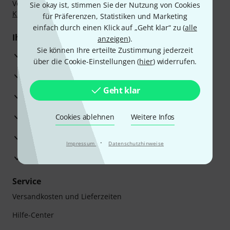
Vorkasse, PayPal, Amazon Pay,
Klarna Sofort bezahlen
,
Sie okay ist, stimmen Sie der Nutzung von Cookies
Klarna Ratenzahlung
oder Kreditkarte.
für Präferenzen, Statistiken und Marketing
einfach durch einen Klick auf „Geht klar“ zu (
alle
Ihre Vorteile
anzeigen
).
Sie können Ihre erteilte Zustimmung jederzeit
3 Jahre Thomann Garantie
über die Cookie-Einstellungen (
hier
) widerrufen.
30 Tage Money-Back-Garantie
Geht klar
Reparaturservice
Beratung durch Fachexperten
Cookies ablehnen
Weitere Infos
Zufriedenheitsgarantie
·
Impressum
Datenschutzhinweise
Europas größtes Versandlager
Service
Versandkosten und Lieferzeiten
Hilfe-Center