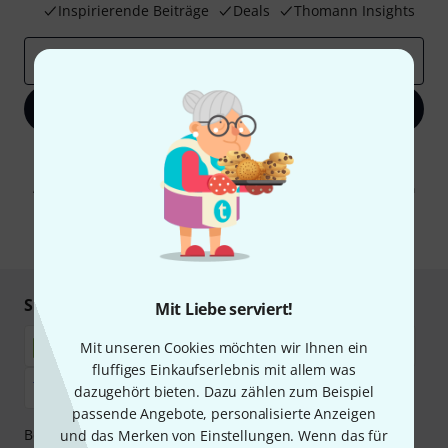
Inspirierende Beiträge
Deals
Thomann Insights
E-Mail-Adresse
*
Jetzt anmelden
Mit Klick auf „Jetzt anmelden“ stimmen Sie dem Erhalt von E-Mail-
Werbung und einer Messung des E-Mail-Nutzungsverhaltens zu. Die
Abmeldung ist jederzeit möglich. Weitere Informationen finden Sie in
unseren
Datenschutzhinweisen
.
* Pflichtfeld
Sicher einkaufen & bezahlen
Mit Liebe serviert!
Mit unseren Cookies möchten wir Ihnen ein
fluffiges Einkaufserlebnis mit allem was
dazugehört bieten. Dazu zählen zum Beispiel
passende Angebote, personalisierte Anzeigen
Bezahlen Sie vertraulich und sicher per Nachnahme,
und das Merken von Einstellungen. Wenn das für