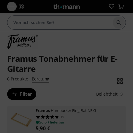
Suche 
Framus Tonabnehmer für E-
Gitarre
Beratung
6
Produkte
·
Filter
Beliebtheit
Framus
Humbucker Ring Flat NE G
19
Sofort lieferbar
5,90
€