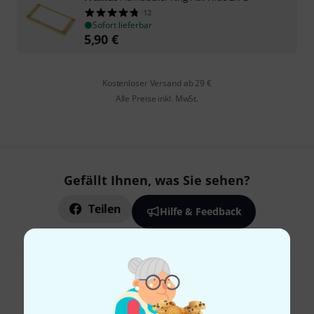
12
Sofort lieferbar
5,90
€
Kostenloser Versand ab 29 €
Alle Preise inkl. MwSt.
Gefällt Ihnen, was Sie sehen?
Teilen
Hilfe & Feedback