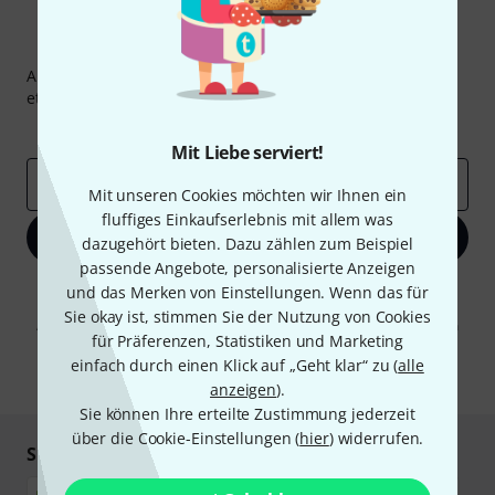
Thomann Newsletter
Abonniere den Thomann Newsletter und gewinne mit
etwas Glück einen von
50 Gutscheinen
über jeweils
50€
!
Inspirierende Beiträge
Deals
Thomann Insights
Mit Liebe serviert!
E-Mail-Adresse
*
Mit unseren Cookies möchten wir Ihnen ein
fluffiges Einkaufserlebnis mit allem was
Jetzt anmelden
dazugehört bieten. Dazu zählen zum Beispiel
passende Angebote, personalisierte Anzeigen
Mit Klick auf „Jetzt anmelden“ stimmen Sie dem Erhalt von E-Mail-
und das Merken von Einstellungen. Wenn das für
Werbung und einer Messung des E-Mail-Nutzungsverhaltens zu. Die
Sie okay ist, stimmen Sie der Nutzung von Cookies
Abmeldung ist jederzeit möglich. Weitere Informationen finden Sie in
für Präferenzen, Statistiken und Marketing
unseren
Datenschutzhinweisen
.
einfach durch einen Klick auf „Geht klar“ zu (
alle
* Pflichtfeld
anzeigen
).
Sie können Ihre erteilte Zustimmung jederzeit
über die Cookie-Einstellungen (
hier
) widerrufen.
Sicher einkaufen & bezahlen