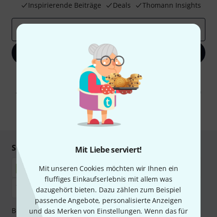
Inspirierende Beiträge
Deals
Thomann Insights
E-Mail-Adresse
*
Jetzt anmelden
Mit Klick auf „Jetzt anmelden“ stimmen Sie dem Erhalt von E-Mail-
Werbung und einer Messung des E-Mail-Nutzungsverhaltens zu. Die
Abmeldung ist jederzeit möglich. Weitere Informationen finden Sie in
unseren
Datenschutzhinweisen
.
* Pflichtfeld
Sicher einkaufen & bezahlen
Mit Liebe serviert!
Mit unseren Cookies möchten wir Ihnen ein
fluffiges Einkaufserlebnis mit allem was
dazugehört bieten. Dazu zählen zum Beispiel
passende Angebote, personalisierte Anzeigen
Bezahlen Sie vertraulich und sicher per Nachnahme,
und das Merken von Einstellungen. Wenn das für