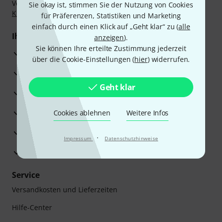
Vorkasse, PayPal, Amazon Pay,
Klarna Sofort bezahlen
,
Sie okay ist, stimmen Sie der Nutzung von Cookies
Klarna Ratenzahlung
oder Kreditkarte.
für Präferenzen, Statistiken und Marketing
einfach durch einen Klick auf „Geht klar“ zu (
alle
Ihre Vorteile
anzeigen
).
Sie können Ihre erteilte Zustimmung jederzeit
3 Jahre Thomann Garantie
über die Cookie-Einstellungen (
hier
) widerrufen.
30 Tage Money-Back-Garantie
Geht klar
Reparaturservice
Beratung durch Fachexperten
Cookies ablehnen
Weitere Infos
Zufriedenheitsgarantie
·
Impressum
Datenschutzhinweise
Europas größtes Versandlager
Service
Versandkosten und Lieferzeiten
Hilfe-Center