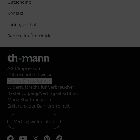
Gutscheine
Kontakt
Ladengeschäft
Service im Überblick
AGB
/
Impressum
Datenschutzhinweise
Cookie-Einstellungen
Widerrufsrecht für Verbraucher
Bestellvorgang/Vertragsabschluss
Mängelhaftungsrecht
Erklärung zur Barrierefreiheit
Vertrag widerrufen