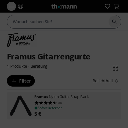
Suche 
Framus Gitarrengurte
Beratung
1
Produkte
·
Filter
Beliebtheit
Framus
Nylon Guitar Strap Black
88
Sofort lieferbar
5
€