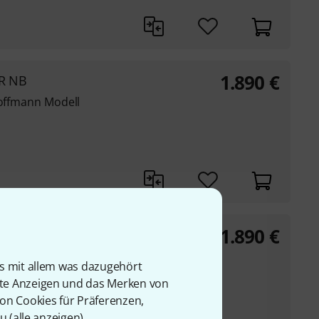
1.890
€
FR NB
Hoffmann Modell
1.890
€
FR LH B
is mit allem was dazugehört
Hoffmann Modell
rte Anzeigen und das Merken von
von Cookies für Präferenzen,
u (
alle anzeigen
).