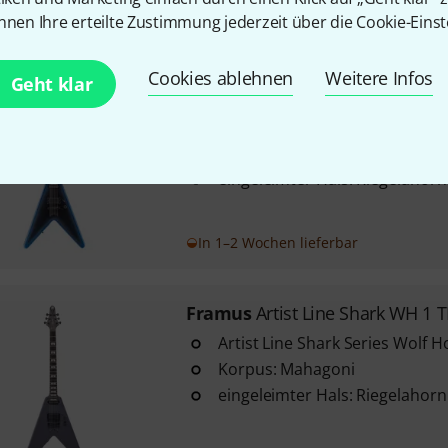
nnen Ihre erteilte Zustimmung jederzeit über die Cookie-Einst
In 1–2 Wochen lieferbar
Cookies ablehnen
Weitere Infos
Geht klar
Framus
Artist Line Shark TP DN
Artist Line Shark Series Wolf 
Korpus: Mahagoni
eingeleimter Hals: Riegelahorn
In 1–2 Wochen lieferbar
Framus
Artist Line Shark WH 1 
Artist Line Shark Series Wolf 
Korpus: Mahagoni
eingeleimter Hals: Riegelahorn