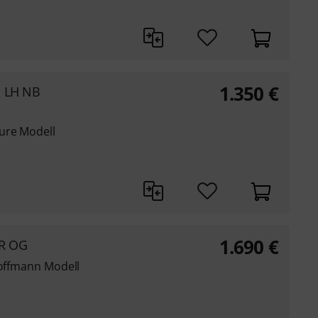
1.350
€
1 LH NB
ure Modell
1.690
€
FR OG
Hoffmann Modell