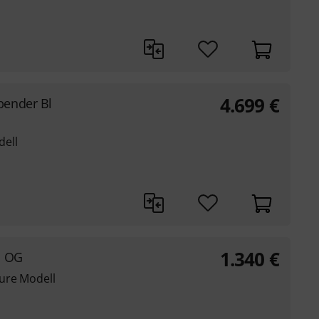
4.699
€
ender Bl
ell
1.340
€
1 OG
ure Modell