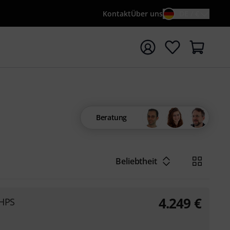
Kontakt
Über uns
DE / €
e mit Suchwort {searchTerm} starten
Beratung
Beliebtheit
4.249
€
THPS