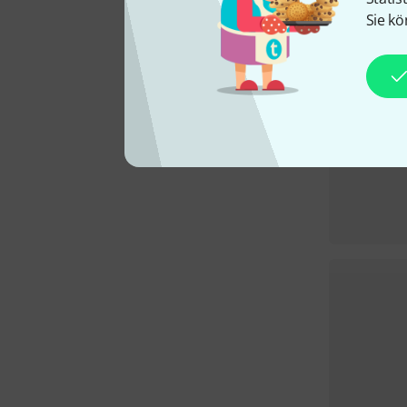
Sie kö