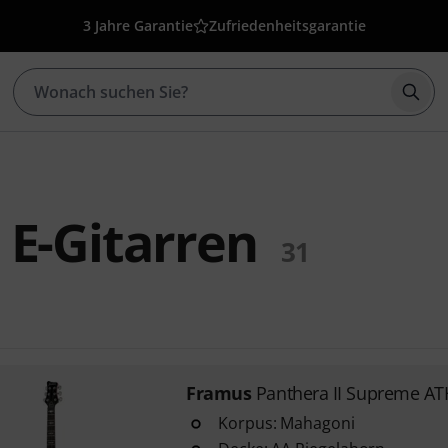
3 Jahre Garantie
Zufriedenheitsgarantie
Such
E-Gitarren
31
Framus
Panthera II Supreme A
Korpus: Mahagoni