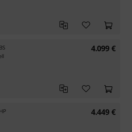
4.099
€
SBS
ll
4.449
€
THP