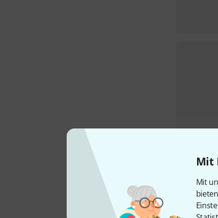
Mit 
Mit un
biete
Einste
Statis