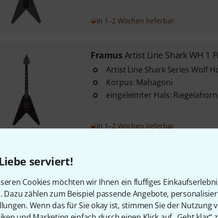
In 1–2 Wochen lieferbar
Framus
Artist Line Shark WH 1 
Artist Line Shark Series Wolf 
Korpus: Mahagoni
eingeleimter Hals: Riegelahorn
In 1–2 Wochen lieferbar
Liebe serviert!
Framus
Artist Line Shark WH 1 
lefthand / Linkshänder Modell
seren Cookies möchten wir Ihnen ein fluffiges Einkaufserlebn
Artist Line Shark Series Wolf 
n. Dazu zählen zum Beispiel passende Angebote, personalisie
Korpus: Mahagoni
llungen. Wenn das für Sie okay ist, stimmen Sie der Nutzung 
tiken und Marketing einfach durch einen Klick auf „Geht klar“ z