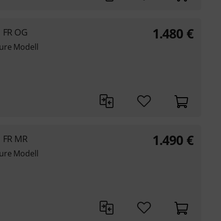
1.480
€
1 FR OG
ure Modell
1.490
€
1 FR MR
ure Modell