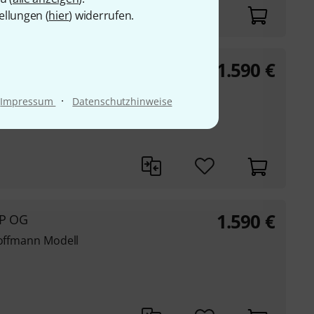
ellungen (
hier
) widerrufen.
1.590
€
M
Hoffmann Modell
·
Impressum
Datenschutzhinweise
1.590
€
TP OG
Hoffmann Modell