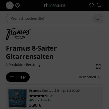
Suche 
Framus 8-Saiter
Gitarrensaiten
Beratung
2
Produkte
·
Filter
Beliebtheit
Framus
Blue Label Strings Set 09-80
39
Sofort lieferbar
5,90
€