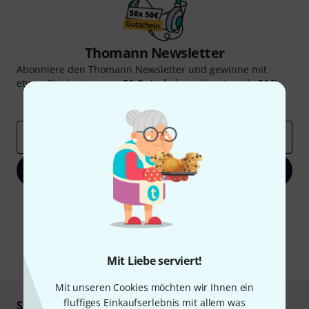
Thomann Newsletter
Abonniere den Thomann Newsletter und gewinne mit
etwas Glück einen von
50 Gutscheinen
über jeweils
50€
!
Inspirierende Beiträge
Deals
Thomann Insights
E-Mail-Adresse
*
Jetzt anmelden
Mit Klick auf „Jetzt anmelden“ stimmen Sie dem Erhalt von E-Mail-
Werbung und einer Messung des E-Mail-Nutzungsverhaltens zu. Die
Abmeldung ist jederzeit möglich. Weitere Informationen finden Sie in
unseren
Datenschutzhinweisen
.
* Pflichtfeld
Mit Liebe serviert!
Mit unseren Cookies möchten wir Ihnen ein
fluffiges Einkaufserlebnis mit allem was
Sicher einkaufen & bezahlen