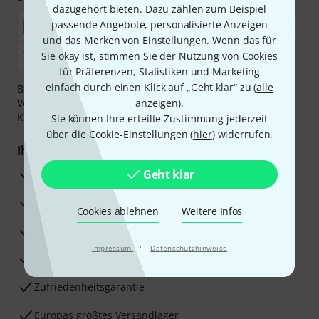
dazugehört bieten. Dazu zählen zum Beispiel
passende Angebote, personalisierte Anzeigen
und das Merken von Einstellungen. Wenn das für
Sie okay ist, stimmen Sie der Nutzung von Cookies
für Präferenzen, Statistiken und Marketing
einfach durch einen Klick auf „Geht klar“ zu (
alle
Bezahlen Sie vertraulich und sicher per Nachnahme,
Vorkasse, PayPal, Amazon Pay,
anzeigen
Klarna Sofort bezahlen
).
,
Klarna Ratenzahlung
oder Kreditkarte.
Sie können Ihre erteilte Zustimmung jederzeit
über die Cookie-Einstellungen (
hier
) widerrufen.
Ihre Vorteile
3 Jahre Thomann Garantie
Geht klar
30 Tage Money-Back-Garantie
Cookies ablehnen
Weitere Infos
Reparaturservice
·
Impressum
Datenschutzhinweise
Beratung durch Fachexperten
Zufriedenheitsgarantie
Europas größtes Versandlager