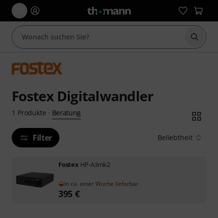
Suche 
Fostex Digitalwandler
Beratung
1
Produkte
·
Filter
Beliebtheit
Fostex
HP-A3mk2
In ca. einer Woche lieferbar
395
€