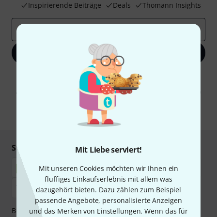
Inspirierende Beiträge
Deals
Thomann Insights
E-Mail-Adresse
*
Jetzt anmelden
Mit Klick auf „Jetzt anmelden“ stimmen Sie dem Erhalt von E-Mail-
Werbung und einer Messung des E-Mail-Nutzungsverhaltens zu. Die
Abmeldung ist jederzeit möglich. Weitere Informationen finden Sie in
unseren
Datenschutzhinweisen
.
* Pflichtfeld
Sicher einkaufen & bezahlen
Mit Liebe serviert!
Mit unseren Cookies möchten wir Ihnen ein
fluffiges Einkaufserlebnis mit allem was
dazugehört bieten. Dazu zählen zum Beispiel
passende Angebote, personalisierte Anzeigen
Bezahlen Sie vertraulich und sicher per Nachnahme,
und das Merken von Einstellungen. Wenn das für