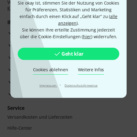
Vorkasse, PayPal, Amazon Pay,
Klarna Sofort bezahlen
,
Sie okay ist, stimmen Sie der Nutzung von Cookies
Klarna Ratenzahlung
oder Kreditkarte.
für Präferenzen, Statistiken und Marketing
einfach durch einen Klick auf „Geht klar“ zu (
alle
Ihre Vorteile
anzeigen
).
Sie können Ihre erteilte Zustimmung jederzeit
3 Jahre Thomann Garantie
über die Cookie-Einstellungen (
hier
) widerrufen.
30 Tage Money-Back-Garantie
Geht klar
Reparaturservice
Beratung durch Fachexperten
Cookies ablehnen
Weitere Infos
Zufriedenheitsgarantie
·
Impressum
Datenschutzhinweise
Europas größtes Versandlager
Service
Versandkosten und Lieferzeiten
Hilfe-Center