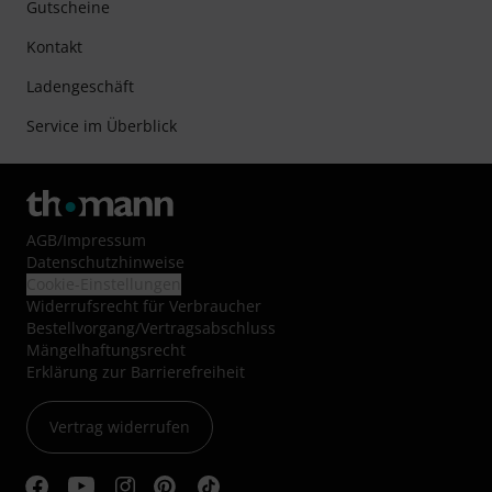
Gutscheine
Kontakt
Ladengeschäft
Service im Überblick
AGB
/
Impressum
Datenschutzhinweise
Cookie-Einstellungen
Widerrufsrecht für Verbraucher
Bestellvorgang/Vertragsabschluss
Mängelhaftungsrecht
Erklärung zur Barrierefreiheit
Vertrag widerrufen