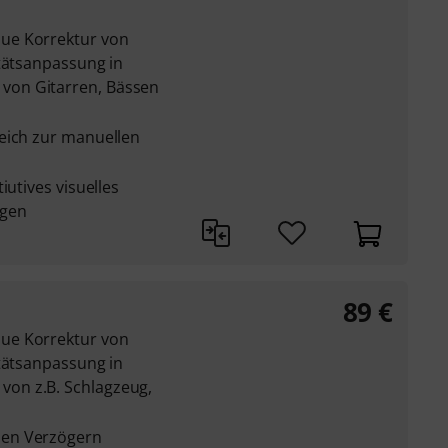
ue Korrektur von
itätsanpassung in
on Gitarren, Bässen
eich zur manuellen
iutives visuelles
ngen
89
€
ue Korrektur von
itätsanpassung in
on z.B. Schlagzeug,
en Verzögern