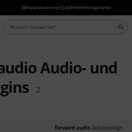
Reparaturservice
Zufriedenheitsgarantie
Such
audio Audio- und
ugins
2
forward audio
faGuitarAlign