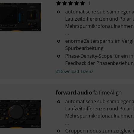
1
automatische sub-samplegena
Laufzeitdifferenzen und Polar
Mehrspurmikrofonaufnahmen v
...
enorme Zeitersparnis im Vergl
Spurbearbeitung
Phase-Density-Scope für ein int
Feedback der Phasenbeziehu
Download-Lizenz
forward audio
faTimeAlign
automatische sub-samplegena
Laufzeitdifferenzen und Polar
Mehrspurmikrofonaufnahmen v
...
Gruppenmodus zum zeitgleich