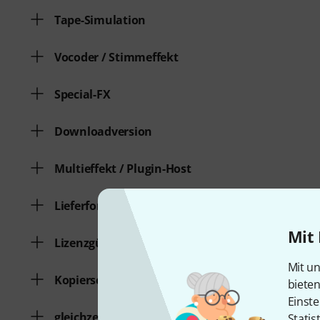
Tape-Simulation
Vocoder / Stimmeffekt
Special-FX
Downloadversion
Multieffekt / Plugin-Host
Lieferform
Mit 
Lizenzgültigkeit
Mit un
Kopierschutz
biete
Einste
gleichzeitige Freischaltungen
Statis