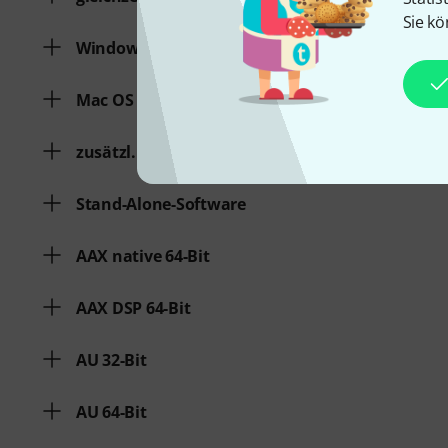
Sie kö
Windows
Mac OS (64 Bit)
zusätzl. Systemvoraussetzungen
Stand-Alone-Software
AAX native 64-Bit
AAX DSP 64-Bit
AU 32-Bit
AU 64-Bit