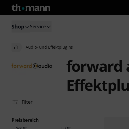
Shop
Service
Audio- und Effektplugins
forward 
Effektpl
Filter
Preisbereich
Von (€)
Bis (€)