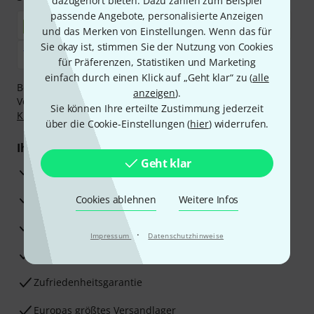
dazugehört bieten. Dazu zählen zum Beispiel
passende Angebote, personalisierte Anzeigen
und das Merken von Einstellungen. Wenn das für
Sie okay ist, stimmen Sie der Nutzung von Cookies
für Präferenzen, Statistiken und Marketing
einfach durch einen Klick auf „Geht klar“ zu (
alle
Bezahlen Sie vertraulich und sicher per Nachnahme,
anzeigen
).
Vorkasse, PayPal, Amazon Pay,
Klarna Sofort bezahlen
,
Sie können Ihre erteilte Zustimmung jederzeit
Klarna Ratenzahlung
oder Kreditkarte.
über die Cookie-Einstellungen (
hier
) widerrufen.
Ihre Vorteile
Geht klar
3 Jahre Thomann Garantie
30 Tage Money-Back-Garantie
Cookies ablehnen
Weitere Infos
Reparaturservice
·
Impressum
Datenschutzhinweise
Beratung durch Fachexperten
Zufriedenheitsgarantie
Europas größtes Versandlager