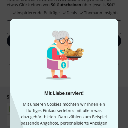
etwas Glück einen von
50 Gutscheinen
über jeweils
50€
!
Inspirierende Beiträge
Deals
Thomann Insights
E-Mail-Adresse
*
Jetzt anmelden
Mit Klick auf „Jetzt anmelden“ stimmen Sie dem Erhalt von E-Mail-
Werbung und einer Messung des E-Mail-Nutzungsverhaltens zu. Die
Abmeldung ist jederzeit möglich. Weitere Informationen finden Sie in
unseren
Datenschutzhinweisen
.
* Pflichtfeld
Mit Liebe serviert!
Sicher einkaufen & bezahlen
Mit unseren Cookies möchten wir Ihnen ein
fluffiges Einkaufserlebnis mit allem was
dazugehört bieten. Dazu zählen zum Beispiel
passende Angebote, personalisierte Anzeigen