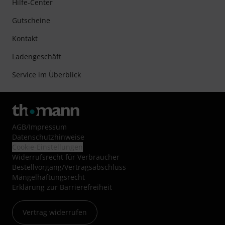
Hilfe-Center
Gutscheine
Kontakt
Ladengeschäft
Service im Überblick
AGB
/
Impressum
Datenschutzhinweise
Cookie-Einstellungen
Widerrufsrecht für Verbraucher
Bestellvorgang/Vertragsabschluss
Mängelhaftungsrecht
Erklärung zur Barrierefreiheit
Vertrag widerrufen