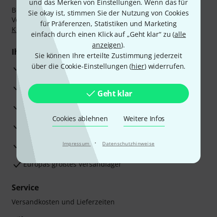
und das Merken von Einstellungen. Wenn das für
Bezahlen Sie vertraulich und sicher per Nachnahme,
Sie okay ist, stimmen Sie der Nutzung von Cookies
Vorkasse, PayPal, Amazon Pay,
Klarna Sofort bezahlen
,
für Präferenzen, Statistiken und Marketing
Klarna Ratenzahlung
oder Kreditkarte.
einfach durch einen Klick auf „Geht klar“ zu (
alle
anzeigen
).
Ihre Vorteile
Sie können Ihre erteilte Zustimmung jederzeit
über die Cookie-Einstellungen (
hier
) widerrufen.
3 Jahre Thomann Garantie
30 Tage Money-Back-Garantie
Geht klar
Reparaturservice
Cookies ablehnen
Weitere Infos
Beratung durch Fachexperten
·
Zufriedenheitsgarantie
Impressum
Datenschutzhinweise
Europas größtes Versandlager
Service
Versandkosten und Lieferzeiten