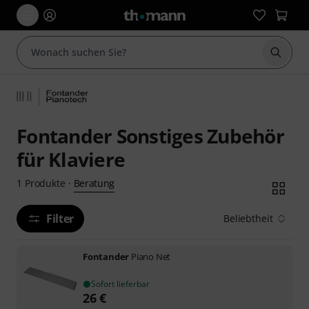
Suche 
Fontander Sonstiges Zubehör
für Klaviere
Beratung
1
Produkte
·
Filter
Beliebtheit
Fontander
Piano Net
Sofort lieferbar
26
€