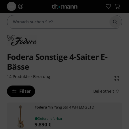
Suche 
Fodera Sonstige 4-Saiter E-
Bässe
Beratung
14
Produkte
·
Filter
Beliebtheit
Fodera
Yin Yang Std 4 WH EMG LTD
Sofort lieferbar
9.890
€