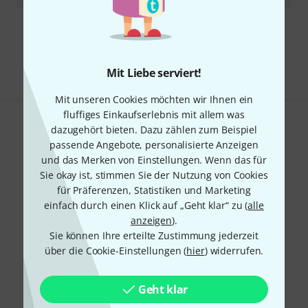
Kostenloser Versand ab 29 €
Alle Preise inkl. MwSt.
Mit Liebe serviert!
Mit unseren Cookies möchten wir Ihnen ein
fluffiges Einkaufserlebnis mit allem was
dazugehört bieten. Dazu zählen zum Beispiel
Gefällt Ihnen, was Sie sehen?
passende Angebote, personalisierte Anzeigen
und das Merken von Einstellungen. Wenn das für
Teilen
Hilfe & Feedback
Sie okay ist, stimmen Sie der Nutzung von Cookies
für Präferenzen, Statistiken und Marketing
einfach durch einen Klick auf „Geht klar“ zu (
alle
anzeigen
).
Sie können Ihre erteilte Zustimmung jederzeit
über die Cookie-Einstellungen (
hier
) widerrufen.
Geht klar
Thomann Newsletter