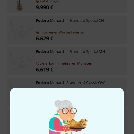
Auf Anfrage
9.990
€
Fodera
Monarch 4 Standard Special CH
In ca. einer Woche lieferbar
6.629
€
Fodera
Monarch 4 Standard Special MH
Lieferbar in mehreren Monaten
6.619
€
Fodera
Monarch Standard 4 Classic OW
Lieferbar in mehreren Monaten
6.699
€
Fodera
Monarch Standard 4 Classic OW
Lieferbar in mehreren Monaten
6.699
€