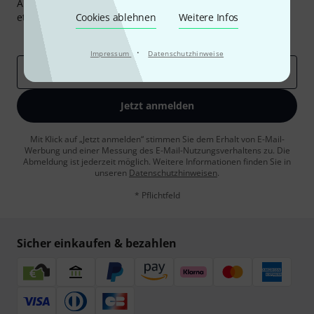
Abonniere den Thomann Newsletter und gewinne mit
etwas Glück einen von
Cookies ablehnen
50 Gutscheinen
Weitere Infos
über jeweils
50€
!
Inspirierende Beiträge
Deals
Thomann Insights
·
Impressum
Datenschutzhinweise
E-Mail-Adresse
*
Jetzt anmelden
Mit Klick auf „Jetzt anmelden“ stimmen Sie dem Erhalt von E-Mail-
Werbung und einer Messung des E-Mail-Nutzungsverhaltens zu. Die
Abmeldung ist jederzeit möglich. Weitere Informationen finden Sie in
unseren
Datenschutzhinweisen
.
* Pflichtfeld
Sicher einkaufen & bezahlen