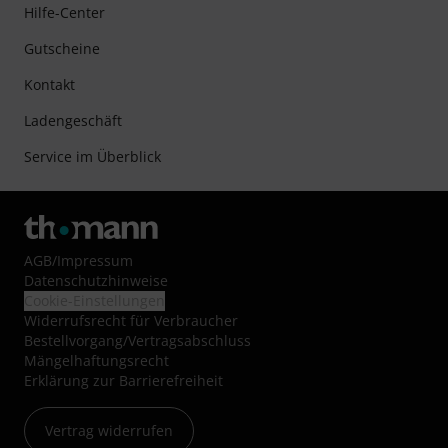
Hilfe-Center
Gutscheine
Kontakt
Ladengeschäft
Service im Überblick
AGB
/
Impressum
Datenschutzhinweise
Cookie-Einstellungen
Widerrufsrecht für Verbraucher
Bestellvorgang/Vertragsabschluss
Mängelhaftungsrecht
Erklärung zur Barrierefreiheit
Vertrag widerrufen