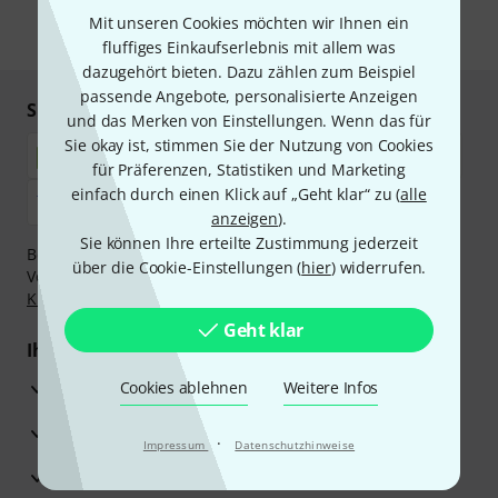
Mit unseren Cookies möchten wir Ihnen ein
* Pflichtfeld
fluffiges Einkaufserlebnis mit allem was
dazugehört bieten. Dazu zählen zum Beispiel
passende Angebote, personalisierte Anzeigen
Sicher einkaufen & bezahlen
und das Merken von Einstellungen. Wenn das für
Sie okay ist, stimmen Sie der Nutzung von Cookies
für Präferenzen, Statistiken und Marketing
einfach durch einen Klick auf „Geht klar“ zu (
alle
anzeigen
).
Sie können Ihre erteilte Zustimmung jederzeit
Bezahlen Sie vertraulich und sicher per Nachnahme,
über die Cookie-Einstellungen (
hier
) widerrufen.
Vorkasse, PayPal, Amazon Pay,
Klarna Sofort bezahlen
,
Klarna Ratenzahlung
oder Kreditkarte.
Geht klar
Ihre Vorteile
3 Jahre Thomann Garantie
Cookies ablehnen
Weitere Infos
30 Tage Money-Back-Garantie
·
Impressum
Datenschutzhinweise
Reparaturservice