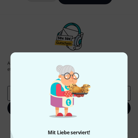
Thomann Newsletter
Abonniere den Thomann Newsletter und gewinne mit
etwas Glück einen von
50 Gutscheinen
über jeweils
50€
!
Inspirierende Beiträge
Deals
Thomann Insights
E-Mail-Adresse
*
Jetzt anmelden
Mit Klick auf „Jetzt anmelden“ stimmen Sie dem Erhalt von E-Mail-
Werbung und einer Messung des E-Mail-Nutzungsverhaltens zu. Die
Mit Liebe serviert!
Abmeldung ist jederzeit möglich. Weitere Informationen finden Sie in
unseren
Datenschutzhinweisen
.