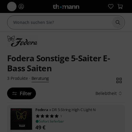
Suche 
Fodera Sonstige 5-Saiter E-
Bass Saiten
Beratung
3
Produkte
·
Filter
Beliebtheit
Fodera
x DR 5-String High C Light N
1
Sofort lieferbar
49
€