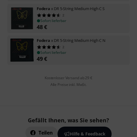
Fodera
x DR 5-String Medium High C S
2
Sofort lieferbar
48
€
Fodera
x DR 5-String Medium High C N
2
Sofort lieferbar
49
€
Kostenloser Versand ab 29 €
Alle Preise inkl. MwSt.
Gefällt Ihnen, was Sie sehen?
Teilen
Hilfe & Feedback