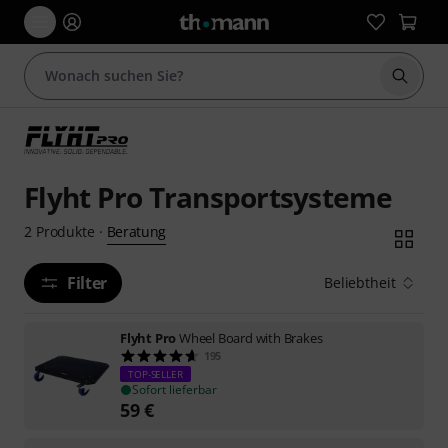
Suche 
Flyht Pro Transportsysteme
Beratung
2
Produkte
·
Filter
Beliebtheit
Flyht Pro
Wheel Board with Brakes
195
TOP-SELLER
Sofort lieferbar
59
€