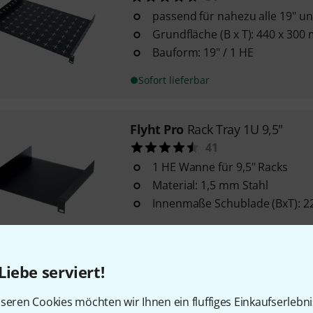
passend für nahezu alle 19" un
Grundfläche (B x T): 440 x 300
Bauform: 19" / 1 HE
Sofort lieferbar
Flyht Pro
Rack Tray 1U 9,5"
41
1 HE Wanne für 9,5" Racks
Material: 1,5 mm Stahl
Innenmaße Schublade (BxT): 2
Sofort lieferbar
Liebe serviert!
Flyht Pro
Rack Tray 3U 9,5"
6
seren Cookies möchten wir Ihnen ein fluffiges Einkaufserlebn