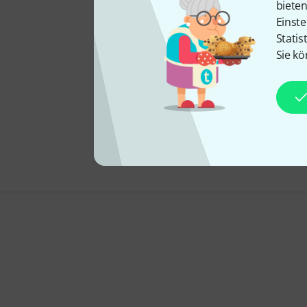
biete
Einste
Statis
Sie kö