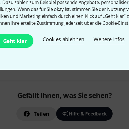
3 HE Wanne für 9,5" Racks
n. Dazu zählen zum Beispiel passende Angebote, personalisie
llungen. Wenn das für Sie okay ist, stimmen Sie der Nutzung 
Material: 1,5 mm Stahl
tiken und Marketing einfach durch einen Klick auf „Geht klar“ z
Innenmaße Schublade (BxT): 2
nnen Ihre erteilte Zustimmung jederzeit über die Cookie-Einst
Sofort lieferbar
Cookies ablehnen
Weitere Infos
Geht klar
Kostenloser Versand ab 2
Alle Preise inkl. MwSt.
Gefällt Ihnen, was Sie sehen?
Teilen
Hilfe & Feedback