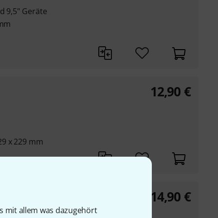
d 9,5" Geräte
 mm
12,90
€
29 x 229 mm
14,90
€
is mit allem was dazugehört