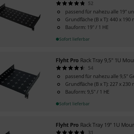
52
passend für nahezu alle 19" un
Grundfläche (B x T): 440 x 190
Bauform: 19" / 1 HE
Sofort lieferbar
Flyht Pro
Rack Tray 9,5" 1U Mou
54
passend für nahezu alle 9,5" G
Grundfläche (B x T): 227 x 230
Bauform: 9,5" / 1 HE
Sofort lieferbar
Flyht Pro
Rack Tray 19" 1U Mou
31