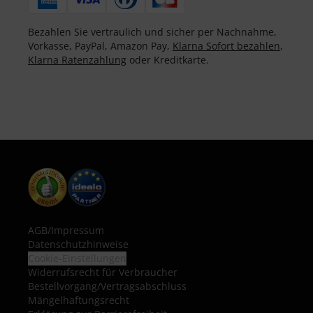
Bezahlen Sie vertraulich und sicher per Nachnahme,
Vorkasse, PayPal, Amazon Pay,
Klarna Sofort bezahlen
,
Klarna Ratenzahlung
oder Kreditkarte.
AGB
/
Impressum
Datenschutzhinweise
Cookie-Einstellungen
Widerrufsrecht für Verbraucher
Bestellvorgang/Vertragsabschluss
Mängelhaftungsrecht