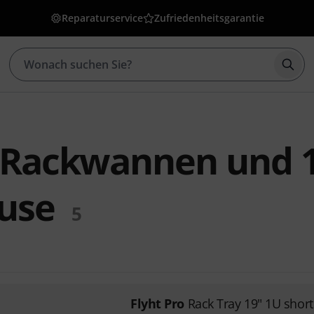
Reparaturservice
Zufriedenheitsgarantie
Such
o Rackwannen und 
use
5
Flyht Pro
Rack Tray 19" 1U shor