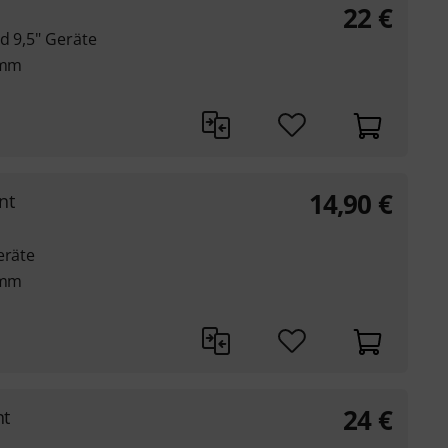
22
€
d 9,5" Geräte
 mm
14,90
€
nt
eräte
 mm
24
€
nt