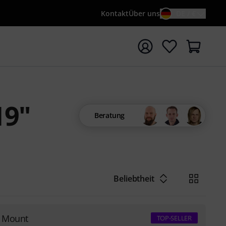
Kontakt
Über uns
DE / €
e mit Suchwort {searchTerm} starten
19"
Beratung
Beliebtheit
t Mount
TOP-SELLER