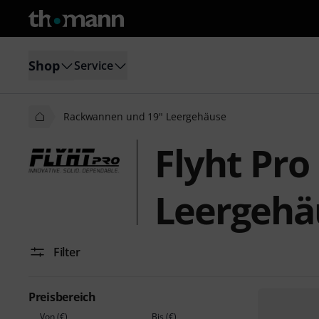
Shop
Service
Rackwannen und 19" Leergehäuse
Flyht Pr
Leergehä
Filter
Preisbereich
Von (€)
Bis (€)