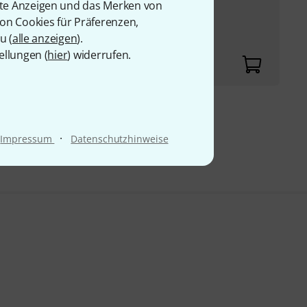
rte Anzeigen und das Merken von
von Cookies für Präferenzen,
u (
alle anzeigen
).
29 x 248 mm
ellungen (
hier
) widerrufen.
9 €
·
Impressum
Datenschutzhinweise