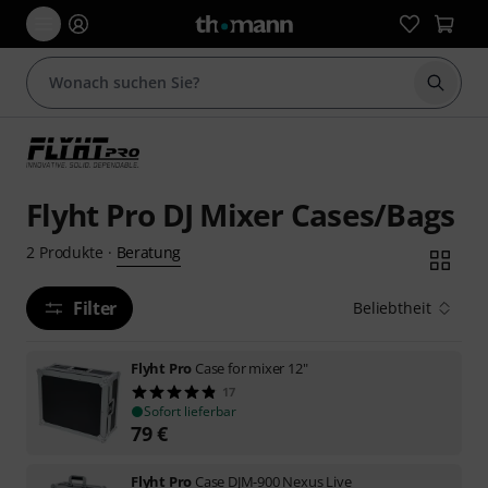
Suche 
Flyht Pro DJ Mixer Cases/Bags
Beratung
2
Produkte
·
Filter
Beliebtheit
Flyht Pro
Case for mixer 12"
17
Sofort lieferbar
79
€
Flyht Pro
Case DJM-900 Nexus Live