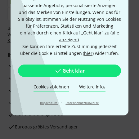
passende Angebote, personalisierte Anzeigen
und das Merken von Einstellungen. Wenn das für
Sie okay ist, stimmen Sie der Nutzung von Cookies
für Präferenzen, Statistiken und Marketing
Bezahlen Sie vertraulich und sicher per Nachnahme,
einfach durch einen Klick auf „Geht klar“ zu (
alle
Vorkasse, PayPal, Amazon Pay,
Klarna Sofort bezahlen
,
anzeigen
).
Klarna Ratenzahlung
oder Kreditkarte.
Sie können Ihre erteilte Zustimmung jederzeit
über die Cookie-Einstellungen (
hier
) widerrufen.
Ihre Vorteile
3 Jahre Thomann Garantie
Geht klar
30 Tage Money-Back-Garantie
Cookies ablehnen
Weitere Infos
Reparaturservice
Beratung durch Fachexperten
·
Impressum
Datenschutzhinweise
Zufriedenheitsgarantie
Europas größtes Versandlager