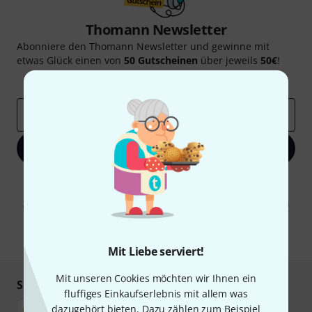
Thomann Newsletter
Abonniere den Thomann Newsletter und gewinne mit
etwas Glück einen von
50 Gutscheinen
über jeweils
50€
!
Inspirierende Beiträge
Deals
Thomann Insights
E-Mail-Adresse
*
Jetzt anmelden
Mit Klick auf „Jetzt anmelden“ stimmen Sie dem Erhalt von E-Mail-
Werbung und einer Messung des E-Mail-Nutzungsverhaltens zu. Die
Abmeldung ist jederzeit möglich. Weitere Informationen finden Sie in
unseren
Datenschutzhinweisen
.
* Pflichtfeld
Mit Liebe serviert!
Mit unseren Cookies möchten wir Ihnen ein
Sicher einkaufen & bezahlen
fluffiges Einkaufserlebnis mit allem was
dazugehört bieten. Dazu zählen zum Beispiel