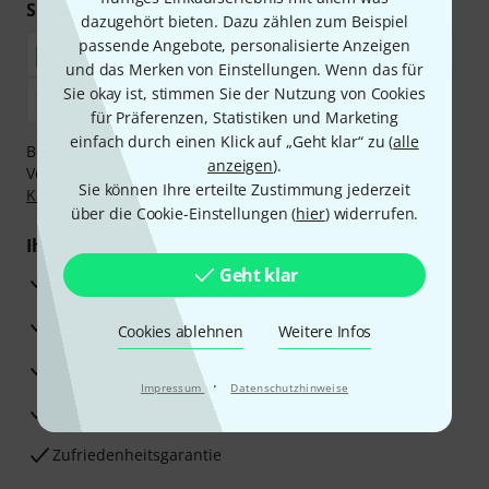
Sicher einkaufen & bezahlen
dazugehört bieten. Dazu zählen zum Beispiel
passende Angebote, personalisierte Anzeigen
und das Merken von Einstellungen. Wenn das für
Sie okay ist, stimmen Sie der Nutzung von Cookies
für Präferenzen, Statistiken und Marketing
einfach durch einen Klick auf „Geht klar“ zu (
alle
Bezahlen Sie vertraulich und sicher per Nachnahme,
anzeigen
).
Vorkasse, PayPal, Amazon Pay,
Klarna Sofort bezahlen
,
Sie können Ihre erteilte Zustimmung jederzeit
Klarna Ratenzahlung
oder Kreditkarte.
über die Cookie-Einstellungen (
hier
) widerrufen.
Ihre Vorteile
Geht klar
3 Jahre Thomann Garantie
30 Tage Money-Back-Garantie
Cookies ablehnen
Weitere Infos
Reparaturservice
·
Impressum
Datenschutzhinweise
Beratung durch Fachexperten
Zufriedenheitsgarantie