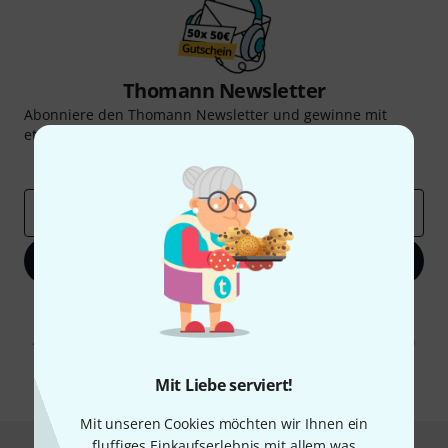
Thomann Newsletter
Abonniere den Thomann Newsletter und gewinne mit
etwas Glück einen von
50 Gutscheinen
über jeweils
50€
!
Inspirierende Beiträge
Deals
Thomann Insights
E-Mail-Adresse
*
Jetzt anmelden
Mit Klick auf „Jetzt anmelden“ stimmen Sie dem Erhalt von E-Mail-
Werbung und einer Messung des E-Mail-Nutzungsverhaltens zu. Die
Abmeldung ist jederzeit möglich. Weitere Informationen finden Sie in
unseren
Datenschutzhinweisen
.
Mit Liebe serviert!
* Pflichtfeld
Mit unseren Cookies möchten wir Ihnen ein
fluffiges Einkaufserlebnis mit allem was