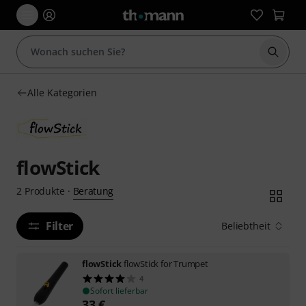
Suche 
Alle Kategorien
flowStick
Beratung
2
Produkte
·
Filter
Beliebtheit
flowStick
flowStick for Trumpet
4
Sofort lieferbar
33
€