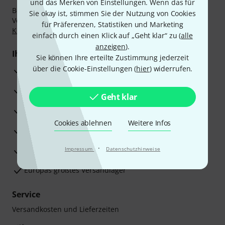
und das Merken von Einstellungen. Wenn das für
Bezahlen Sie vertraulich und sicher per Nachnahme,
Sie okay ist, stimmen Sie der Nutzung von Cookies
Vorkasse, PayPal, Amazon Pay,
Klarna Sofort bezahlen
,
für Präferenzen, Statistiken und Marketing
Klarna Ratenzahlung
oder Kreditkarte.
einfach durch einen Klick auf „Geht klar“ zu (
alle
anzeigen
).
Ihre Vorteile
Sie können Ihre erteilte Zustimmung jederzeit
über die Cookie-Einstellungen (
hier
) widerrufen.
3 Jahre Thomann Garantie
30 Tage Money-Back-Garantie
Geht klar
Reparaturservice
Cookies ablehnen
Weitere Infos
Beratung durch Fachexperten
·
Zufriedenheitsgarantie
Impressum
Datenschutzhinweise
Europas größtes Versandlager
Service
Versandkosten und Lieferzeiten