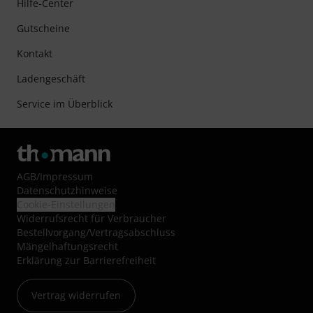
Hilfe-Center
Gutscheine
Kontakt
Ladengeschäft
Service im Überblick
AGB
/
Impressum
Datenschutzhinweise
Cookie-Einstellungen
Widerrufsrecht für Verbraucher
Bestellvorgang/Vertragsabschluss
Mängelhaftungsrecht
Erklärung zur Barrierefreiheit
Vertrag widerrufen