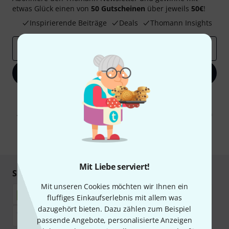
etwas Glück einen von
50 Gutscheinen
über jeweils
50€
!
Inspirierende Beiträge
Deals
Thomann Insights
E-Mail-Adresse
*
Jetzt anmelden
Mit Klick auf „Jetzt anmelden“ stimmen Sie dem Erhalt von E-Mail-
Werbung und einer Messung des E-Mail-Nutzungsverhaltens zu. Die
Abmeldung ist jederzeit möglich. Weitere Informationen finden Sie in
unseren
Datenschutzhinweisen
.
* Pflichtfeld
Mit Liebe serviert!
Sicher einkaufen & bezahlen
Mit unseren Cookies möchten wir Ihnen ein
fluffiges Einkaufserlebnis mit allem was
dazugehört bieten. Dazu zählen zum Beispiel
passende Angebote, personalisierte Anzeigen