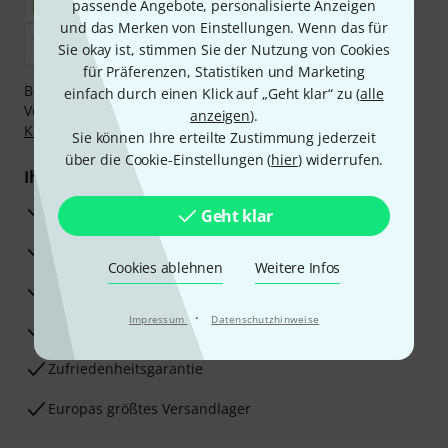
passende Angebote, personalisierte Anzeigen
und das Merken von Einstellungen. Wenn das für
Sie okay ist, stimmen Sie der Nutzung von Cookies
für Präferenzen, Statistiken und Marketing
Bezahlen Sie vertraulich und sicher per Nachnahme,
einfach durch einen Klick auf „Geht klar“ zu (
alle
Vorkasse, PayPal, Amazon Pay,
Klarna Sofort bezahlen
,
anzeigen
).
Klarna Ratenzahlung
oder Kreditkarte.
Sie können Ihre erteilte Zustimmung jederzeit
über die Cookie-Einstellungen (
hier
) widerrufen.
Ihre Vorteile
3 Jahre Thomann Garantie
Geht klar
30 Tage Money-Back-Garantie
Cookies ablehnen
Weitere Infos
Reparaturservice
·
Impressum
Datenschutzhinweise
Beratung durch Fachexperten
Zufriedenheitsgarantie
Europas größtes Versandlager