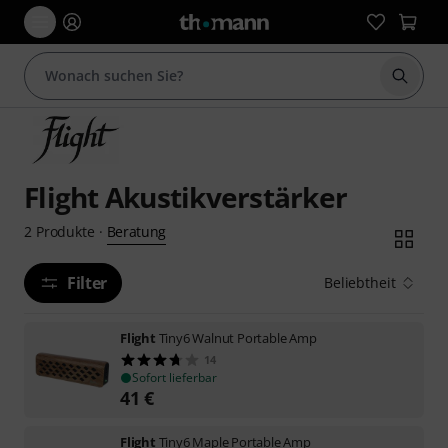
Suche 
Flight Akustikverstärker
Beratung
2
Produkte
·
Filter
Beliebtheit
Flight
Tiny6 Walnut Portable Amp
14
Sofort lieferbar
41
€
Flight
Tiny6 Maple Portable Amp