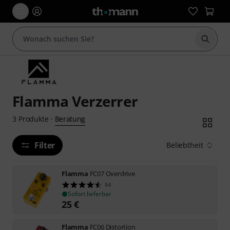
Suche 
Flamma Verzerrer
Beratung
3
Produkte
·
Filter
Beliebtheit
Flamma
FC07 Overdrive
54
Sofort lieferbar
25
€
Flamma
FC06 Distortion