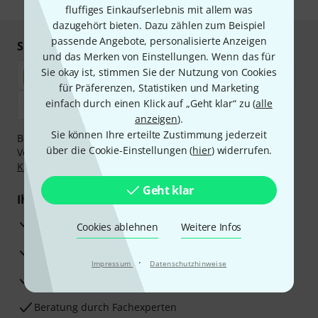
fluffiges Einkaufserlebnis mit allem was
dazugehört bieten. Dazu zählen zum Beispiel
passende Angebote, personalisierte Anzeigen
Sicher einkaufen & bezahlen
und das Merken von Einstellungen. Wenn das für
Sie okay ist, stimmen Sie der Nutzung von Cookies
für Präferenzen, Statistiken und Marketing
einfach durch einen Klick auf „Geht klar“ zu (
alle
anzeigen
).
Sie können Ihre erteilte Zustimmung jederzeit
Bezahlen Sie vertraulich und sicher per Nachnahme,
über die Cookie-Einstellungen (
hier
) widerrufen.
Vorkasse, PayPal, Amazon Pay,
Klarna Sofort bezahlen
,
Klarna Ratenzahlung
oder Kreditkarte.
Geht klar
Ihre Vorteile
3 Jahre Thomann Garantie
Cookies ablehnen
Weitere Infos
30 Tage Money-Back-Garantie
·
Impressum
Datenschutzhinweise
Reparaturservice
Beratung durch Fachexperten