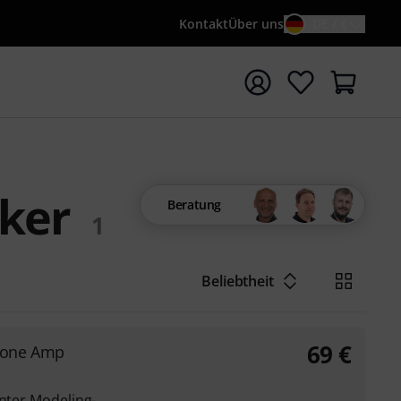
Kontakt
Über uns
DE / €
e mit Suchwort {searchTerm} starten
ker
Beratung
1
Beliebtheit
69
€
hone Amp
enter Modeling-