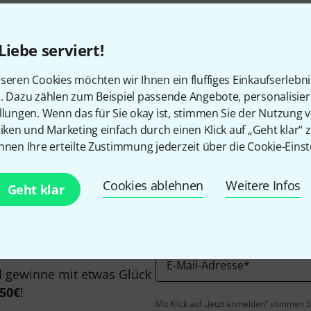
Liebe serviert!
seren Cookies möchten wir Ihnen ein fluffiges Einkaufserlebn
n. Dazu zählen zum Beispiel passende Angebote, personalisie
Gefällt Ihnen, was Sie sehen?
llungen. Wenn das für Sie okay ist, stimmen Sie der Nutzung 
tiken und Marketing einfach durch einen Klick auf „Geht klar“ z
nnen Ihre erteilte Zustimmung jederzeit über die Cookie-Einst
Teilen
Hilfe & Feedback
Cookies ablehnen
Weitere Infos
Geht klar
E-Mail-Adresse
*
 gewinne mit etwas Glück
50€
!
Mit Klick auf „Jetzt anmelden“ stimmen