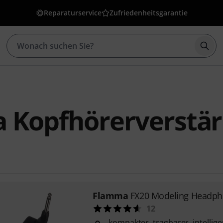
Reparaturservice
Zufriedenheitsgarantie
Such
 Kopfhörerverstär
Flamma
FX20 Modeling Headp
12
kompakter, tragbarer, intellig