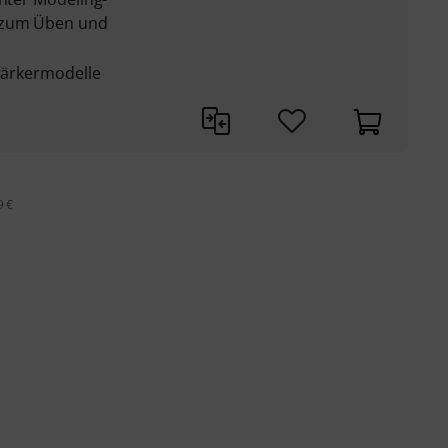
r zum Üben und
stärkermodelle
9 €