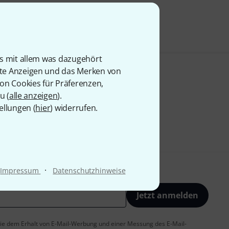
is mit allem was dazugehört
rte Anzeigen und das Merken von
von Cookies für Präferenzen,
u (
alle anzeigen
).
ellungen (
hier
) widerrufen.
·
Impressum
Datenschutzhinweise
Jetzt anmelden
 Sie dem Erhalt von E-Mail-Werbung und einer Messung des E-Mail-