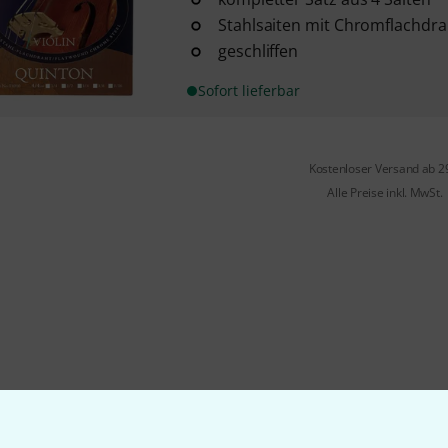
Stahlsaiten mit Chromflachd
geschliffen
Sofort lieferbar
Kostenloser Versand ab 2
Alle Preise inkl. MwSt.