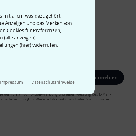
is mit allem was dazugehört
rte Anzeigen und das Merken von
von Cookies für Präferenzen,
u (
alle anzeigen
).
ellungen (
hier
) widerrufen.
Jetzt anmelden
·
Impressum
Datenschutzhinweise
 Sie dem Erhalt von E-Mail-Werbung und einer Messung des E-Mail-
t jederzeit möglich. Weitere Informationen finden Sie in unseren