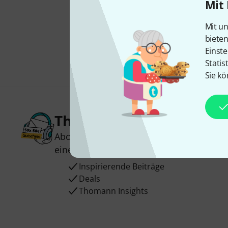
Mit 
Mit un
biete
Einste
Statis
Sie kö
Thomann Newsletter
Abonniere den Thomann Newsletter und
einen von
50 Gutscheinen
über jeweils
Inspirierende Beiträge
Deals
Thomann Insights