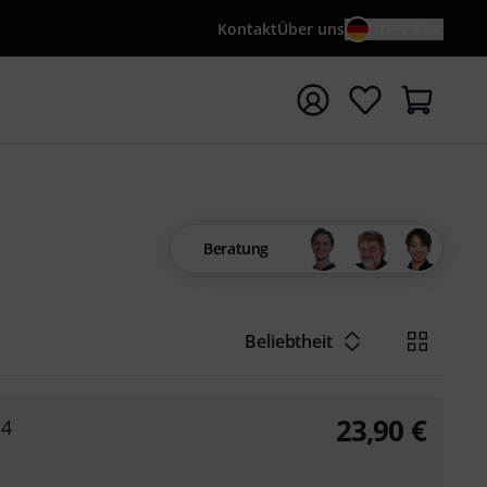
Kontakt
Über uns
DE / €
e mit Suchwort {searchTerm} starten
Beratung
1
Beliebtheit
23,90
€
/4