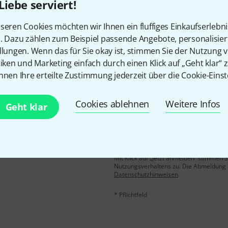
Liebe serviert!
Gefällt Ihnen, was Sie sehen?
seren Cookies möchten wir Ihnen ein fluffiges Einkaufserlebn
n. Dazu zählen zum Beispiel passende Angebote, personalisie
Teilen
Hilfe & Feedback
llungen. Wenn das für Sie okay ist, stimmen Sie der Nutzung 
tiken und Marketing einfach durch einen Klick auf „Geht klar“ z
nnen Ihre erteilte Zustimmung jederzeit über die Cookie-Einst
Cookies ablehnen
Weitere Infos
Geht klar
E-Mail-Adresse
*
 gewinne mit etwas Glück
50€
!
Mit Klick auf „Jetzt anmelden“ stimmen
Nutzungsverhaltens zu. Die Abmeldung is
Datenschutzhinweisen
.
* Pflichtfeld