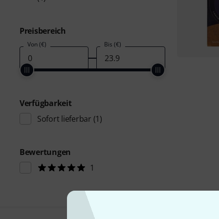
Preisbereich
Von (€)
Bis (€)
Verfügbarkeit
Sofort lieferbar
(1)
Bewertungen
1