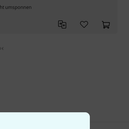
raht umsponnen
9 €