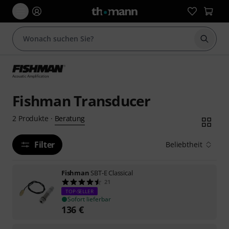
Suche 
Fishman Transducer
Beratung
2
Produkte
·
Filter
Beliebtheit
Fishman
SBT-E Classical
21
TOP-SELLER
Sofort lieferbar
136
€