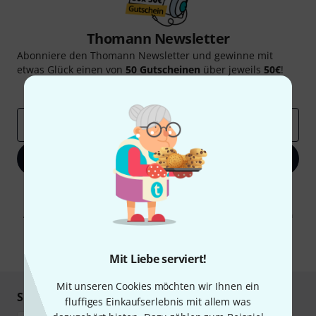
Thomann Newsletter
Abonniere den Thomann Newsletter und gewinne mit
etwas Glück einen von
50 Gutscheinen
über jeweils
50€
!
Inspirierende Beiträge
Deals
Thomann Insights
E-Mail-Adresse
*
Jetzt anmelden
Mit Klick auf „Jetzt anmelden“ stimmen Sie dem Erhalt von E-Mail-
Werbung und einer Messung des E-Mail-Nutzungsverhaltens zu. Die
Abmeldung ist jederzeit möglich. Weitere Informationen finden Sie in
unseren
Datenschutzhinweisen
.
* Pflichtfeld
Mit Liebe serviert!
Mit unseren Cookies möchten wir Ihnen ein
Sicher einkaufen & bezahlen
fluffiges Einkaufserlebnis mit allem was