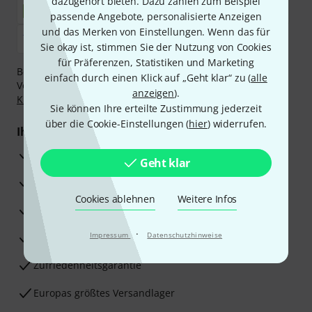
dazugehört bieten. Dazu zählen zum Beispiel
passende Angebote, personalisierte Anzeigen
und das Merken von Einstellungen. Wenn das für
Sie okay ist, stimmen Sie der Nutzung von Cookies
für Präferenzen, Statistiken und Marketing
Bezahlen Sie vertraulich und sicher per Nachnahme,
einfach durch einen Klick auf „Geht klar“ zu (
alle
Vorkasse, PayPal, Amazon Pay,
Klarna Sofort bezahlen
,
anzeigen
).
Klarna Ratenzahlung
oder Kreditkarte.
Sie können Ihre erteilte Zustimmung jederzeit
über die Cookie-Einstellungen (
hier
) widerrufen.
Ihre Vorteile
3 Jahre Thomann Garantie
Geht klar
30 Tage Money-Back-Garantie
Cookies ablehnen
Weitere Infos
Reparaturservice
·
Impressum
Datenschutzhinweise
Beratung durch Fachexperten
Zufriedenheitsgarantie
Europas größtes Versandlager