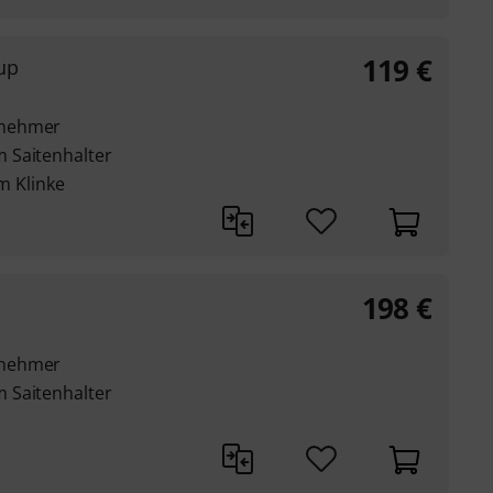
119
€
kup
bnehmer
 Saitenhalter
mm Klinke
198
€
bnehmer
 Saitenhalter