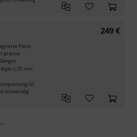
249
€
egrierte Piezo
t präzise
Klanges
-Style 6,35 mm
nzanpassung ist
nd notwendig
9 €