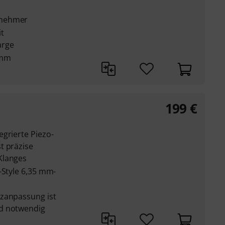
bnehmer
t
arge
 mm
199
€
grierte Piezo-
t präzise
Klanges
-Style 6,35 mm-
nzanpassung ist
d notwendig