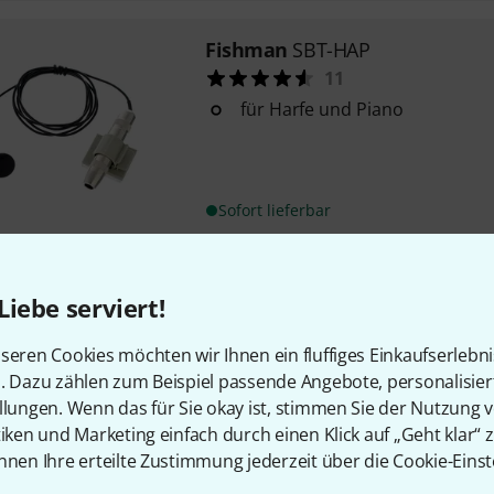
Fishman
SBT-HAP
11
für Harfe und Piano
Sofort lieferbar
Fishman
Felt U-Clips
Liebe serviert!
10
mit Filz bezogen für BP 100 
seren Cookies möchten wir Ihnen ein fluffiges Einkaufserlebn
Packungsinhalt 2 Stück
n. Dazu zählen zum Beispiel passende Angebote, personalisie
llungen. Wenn das für Sie okay ist, stimmen Sie der Nutzung 
tiken und Marketing einfach durch einen Klick auf „Geht klar“ z
Sofort lieferbar
nnen Ihre erteilte Zustimmung jederzeit über die Cookie-Einst