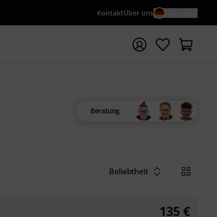
Kontakt
Über uns
DE / €
e mit Suchwort {searchTerm} starten
Beratung
Beliebtheit
135
€