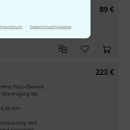
89
€
enbuchse mit
·
Impressum
Datenschutzhinweise
223
€
rierte Piezo-Element
e Übertragung des
ck 6,35 mm
nzanpassung wird
ngend notwendig