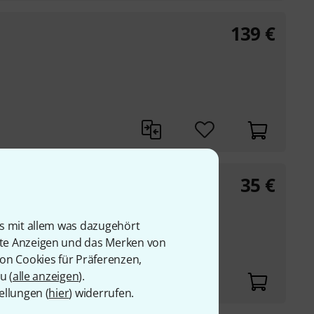
139
€
35
€
Bass-Tonabnehmer
is mit allem was dazugehört
rte Anzeigen und das Merken von
von Cookies für Präferenzen,
u (
alle anzeigen
).
ellungen (
hier
) widerrufen.