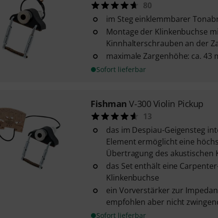
80
im Steg einklemmbarer Tona
Montage der Klinkenbuchse mi
Kinnhalterschrauben an der Z
maximale Zargenhöhe: ca. 43
Sofort lieferbar
Fishman
V-300 Violin Pickup
13
das im Despiau-Geigensteg inte
Element ermöglicht eine höchs
Übertragung des akustischen 
das Set enthält eine Carpenter
Klinkenbuchse
ein Vorverstärker zur Impeda
empfohlen aber nicht zwingen
Sofort lieferbar