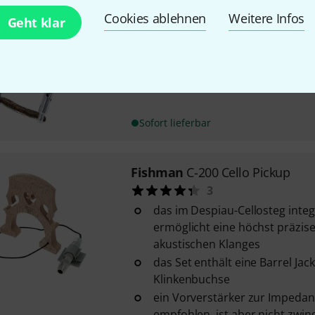
Cookies ablehnen
Weitere Infos
Fishman
Violin Output Socket
Geht klar
3
6,3 mm Carpenter-Style Klink
Kinnhalterschraube
Sofort lieferbar
Fishman
C-200 Cello Pickup
3
das im Despiau-Cellosteg integ
ermöglicht eine höchst präzis
akustischen Klanges
das Set enthält eine Barrel Ja
Klinkenbuchse
ein Vorverstärker zur Impeda
empfohlen, ist aber nicht zwi