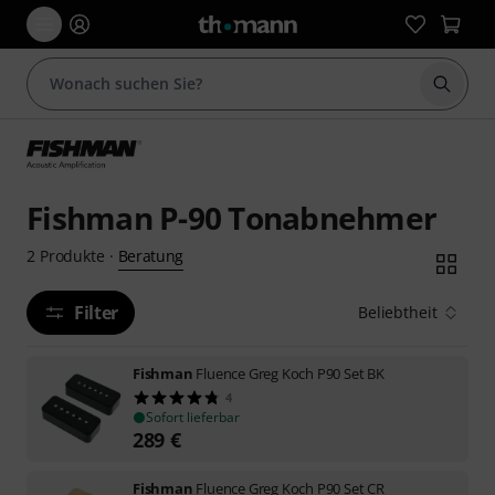
Suche 
Fishman P-90 Tonabnehmer
Beratung
2
Produkte
·
Filter
Beliebtheit
Fishman
Fluence Greg Koch P90 Set BK
4
Sofort lieferbar
289
€
Fishman
Fluence Greg Koch P90 Set CR