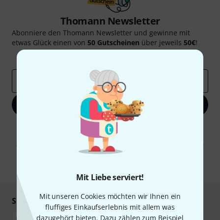
Thomann Newsletter
Abonniere den Thomann Newsletter und gewinne mit
etwas Glück einen von
50 Gutscheinen
über jeweils
50€
!
Inspirierende Beiträge
Deals
Thomann Insights
E-Mail-Adresse
*
Jetzt anmelden
Mit Klick auf „Jetzt anmelden“ stimmen Sie dem Erhalt von E-Mail-
Werbung und einer Messung des E-Mail-Nutzungsverhaltens zu. Die
Abmeldung ist jederzeit möglich. Weitere Informationen finden Sie in
unseren
Datenschutzhinweisen
.
* Pflichtfeld
Mit Liebe serviert!
Mit unseren Cookies möchten wir Ihnen ein
Sicher einkaufen & bezahlen
fluffiges Einkaufserlebnis mit allem was
dazugehört bieten. Dazu zählen zum Beispiel