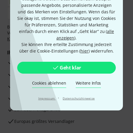
passende Angebote, personalisierte Anzeigen
und das Merken von Einstellungen. Wenn das für
Sie okay ist, stimmen Sie der Nutzung von Cookies
für Präferenzen, Statistiken und Marketing
Bezahlen Sie vertraulich und sicher per Nachnahme,
einfach durch einen Klick auf „Geht klar“ zu (
alle
Vorkasse, PayPal, Amazon Pay,
Klarna Sofort bezahlen
,
anzeigen
).
Klarna Ratenzahlung
oder Kreditkarte.
Sie können Ihre erteilte Zustimmung jederzeit
über die Cookie-Einstellungen (
hier
) widerrufen.
Ihre Vorteile
3 Jahre Thomann Garantie
Geht klar
30 Tage Money-Back-Garantie
Cookies ablehnen
Weitere Infos
Reparaturservice
Beratung durch Fachexperten
·
Impressum
Datenschutzhinweise
Zufriedenheitsgarantie
Europas größtes Versandlager