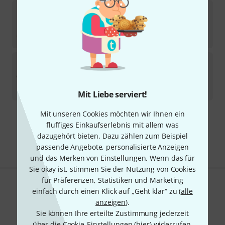
Fischer Amps
CI R-4A-NS
Sofort lieferbar
95
€
Fischer Amps
DI.PRO
1
Sofort lieferbar
85
€
Mit Liebe serviert!
Mit unseren Cookies möchten wir Ihnen ein
Kostenloser Versand ab 29 €
fluffiges Einkaufserlebnis mit allem was
Alle Preise inkl. MwSt.
dazugehört bieten. Dazu zählen zum Beispiel
passende Angebote, personalisierte Anzeigen
und das Merken von Einstellungen. Wenn das für
Sie okay ist, stimmen Sie der Nutzung von Cookies
für Präferenzen, Statistiken und Marketing
Gefällt Ihnen, was Sie sehen?
einfach durch einen Klick auf „Geht klar“ zu (
alle
anzeigen
).
Teilen
Sie können Ihre erteilte Zustimmung jederzeit
Hilfe & Feedback
über die Cookie-Einstellungen (
hier
) widerrufen.