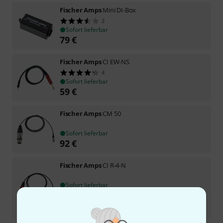
Fischer Amps
Mini DI-Box
2
Sofort lieferbar
79
€
Fischer Amps
CI EW-NS
4
Sofort lieferbar
59
€
Fischer Amps
CM 50
Sofort lieferbar
92
€
Fischer Amps
CI R-4-N
Sofort lieferbar
85
€
-20%
UVP:
105,90
€