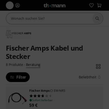
Suche 
Fischer Amps Kabel und
Stecker
Beratung
8
Produkte
·
Filter
Beliebtheit
Fischer Amps
CI EW-NRS
6
Sofort lieferbar
59
€