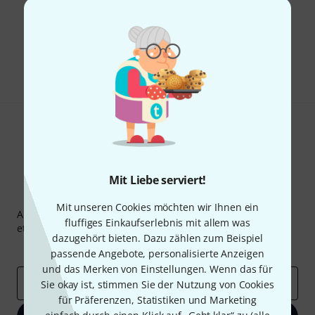
Gefällt Ihnen, was Sie sehen?
Teilen
Hilfe & Feedback
Mit Liebe serviert!
Thomann Newsletter
Mit unseren Cookies möchten wir Ihnen ein
Abonniere den Thomann Newsletter und gewinne mit
fluffiges Einkaufserlebnis mit allem was
etwas Glück einen von
50 Gutscheinen
über jeweils
50€
!
dazugehört bieten. Dazu zählen zum Beispiel
Inspirierende Beiträge
Deals
Thomann Insights
passende Angebote, personalisierte Anzeigen
und das Merken von Einstellungen. Wenn das für
E-Mail-Adresse
*
Sie okay ist, stimmen Sie der Nutzung von Cookies
für Präferenzen, Statistiken und Marketing