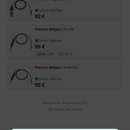
Sofort lieferbar
92
€
Fischer Amps
CI R-4-N
Sofort lieferbar
85
€
-20%
UVP:
105,90
€
Fischer Amps
CI R-4A-NS
Sofort lieferbar
95
€
Kostenloser Versand ab 29 €
Alle Preise inkl. MwSt.