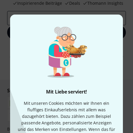
Inspirierende Beiträge
Deals
Thomann Insights
E-Mail-Adresse
*
Jetzt anmelden
Mit Klick auf „Jetzt anmelden“ stimmen Sie dem Erhalt von E-Mail-
Werbung und einer Messung des E-Mail-Nutzungsverhaltens zu. Die
Abmeldung ist jederzeit möglich. Weitere Informationen finden Sie in
unseren
Datenschutzhinweisen
.
* Pflichtfeld
Sicher einkaufen & bezahlen
Mit Liebe serviert!
Mit unseren Cookies möchten wir Ihnen ein
fluffiges Einkaufserlebnis mit allem was
dazugehört bieten. Dazu zählen zum Beispiel
passende Angebote, personalisierte Anzeigen
Bezahlen Sie vertraulich und sicher per Nachnahme,
und das Merken von Einstellungen. Wenn das für