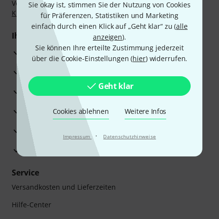
Vorkasse, PayPal, Amazon Pay,
Klarna Sofort bezahlen
,
Sie okay ist, stimmen Sie der Nutzung von Cookies
Klarna Ratenzahlung
oder Kreditkarte.
für Präferenzen, Statistiken und Marketing
einfach durch einen Klick auf „Geht klar“ zu (
alle
Ihre Vorteile
anzeigen
).
Sie können Ihre erteilte Zustimmung jederzeit
3 Jahre Thomann Garantie
über die Cookie-Einstellungen (
hier
) widerrufen.
30 Tage Money-Back-Garantie
Geht klar
Reparaturservice
Beratung durch Fachexperten
Cookies ablehnen
Weitere Infos
Zufriedenheitsgarantie
·
Impressum
Datenschutzhinweise
Europas größtes Versandlager
Service
Versandkosten und Lieferzeiten
Hilfe-Center