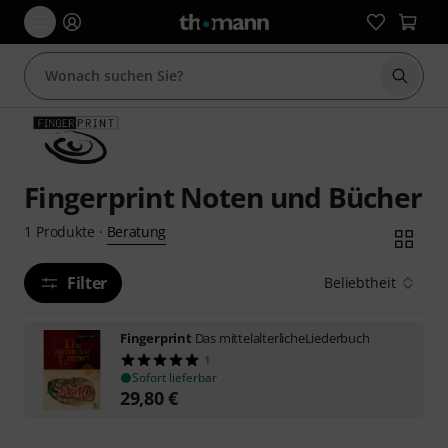
Suche 
Fingerprint Noten und Bücher
Beratung
1
Produkte
·
Filter
Beliebtheit
Fingerprint
Das mittelalterlicheLiederbuch
1
Sofort lieferbar
29,80
€