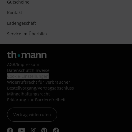
Gutscheine
Kontakt
Ladengeschäft
Service im Überblick
AGB
/
Impressum
Datenschutzhinweise
Cookie-Einstellungen
Widerrufsrecht für Verbraucher
Bestellvorgang/Vertragsabschluss
Mängelhaftungsrecht
Erklärung zur Barrierefreiheit
Vertrag widerrufen