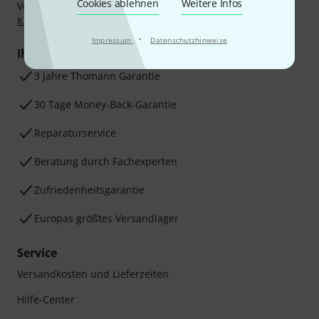
Cookies ablehnen
Weitere Infos
Vorkasse, PayPal, Amazon Pay,
Klarna Sofort bezahlen
,
Klarna Ratenzahlung
oder Kreditkarte.
·
Impressum
Datenschutzhinweise
Ihre Vorteile
3 Jahre Thomann Garantie
30 Tage Money-Back-Garantie
Reparaturservice
Beratung durch Fachexperten
Zufriedenheitsgarantie
Europas größtes Versandlager
Service
Versandkosten und Lieferzeiten
Hilfe-Center