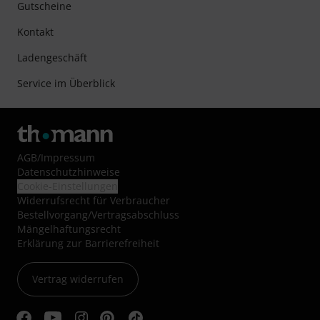
Gutscheine
Kontakt
Ladengeschäft
Service im Überblick
AGB
/
Impressum
Datenschutzhinweise
Cookie-Einstellungen
Widerrufsrecht für Verbraucher
Bestellvorgang/Vertragsabschluss
Mängelhaftungsrecht
Erklärung zur Barrierefreiheit
Vertrag widerrufen