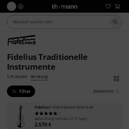
Suche 
Fidelius Traditionelle
Instrumente
Beratung
5
Produkte
·
Filter
Beliebtheit
Fidelius
F-Trad-6 Electric Violin 6-str
1
Kurzfristig lieferbar (2–5 Tage)
2.570
€