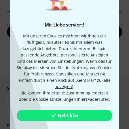
Inspirierende Beiträge
Deals
Thomann Insights
E-Mail-Adresse
*
Mit Liebe serviert!
Jetzt anmelden
Mit unseren Cookies möchten wir Ihnen ein
fluffiges Einkaufserlebnis mit allem was
Mit Klick auf „Jetzt anmelden“ stimmen Sie dem Erhalt von E-Mail-
dazugehört bieten. Dazu zählen zum Beispiel
Werbung und einer Messung des E-Mail-Nutzungsverhaltens zu. Die
passende Angebote, personalisierte Anzeigen
Abmeldung ist jederzeit möglich. Weitere Informationen finden Sie in
unseren
Datenschutzhinweisen
.
und das Merken von Einstellungen. Wenn das für
Sie okay ist, stimmen Sie der Nutzung von Cookies
* Pflichtfeld
für Präferenzen, Statistiken und Marketing
einfach durch einen Klick auf „Geht klar“ zu (
alle
anzeigen
).
Sicher einkaufen & bezahlen
Sie können Ihre erteilte Zustimmung jederzeit
über die Cookie-Einstellungen (
hier
) widerrufen.
Geht klar
Bezahlen Sie vertraulich und sicher per Nachnahme,