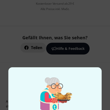
Kostenloser Versand ab 29 €
Alle Preise inkl. MwSt.
Gefällt Ihnen, was Sie sehen?
Teilen
Hilfe & Feedback
Thomann Newsletter
Abonniere den Thomann Newsletter und gewinne mit
etwas Glück einen von
50 Gutscheinen
über jeweils
50€
!