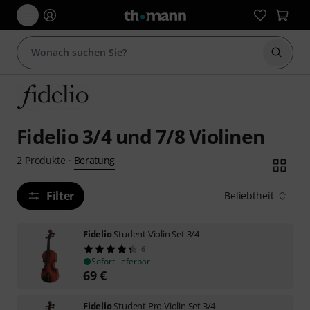
Suche 
Fidelio 3/4 und 7/8 Violinen
Beratung
2
Produkte
·
Filter
Beliebtheit
Fidelio
Student Violin Set 3/4
6
Sofort lieferbar
69
€
Fidelio
Student Pro Violin Set 3/4