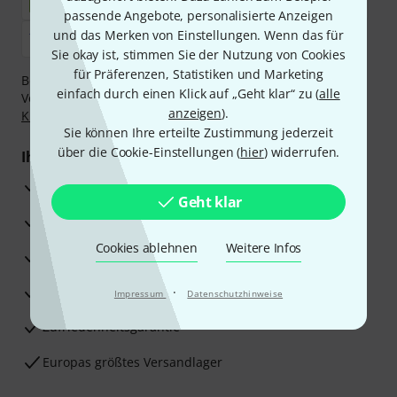
passende Angebote, personalisierte Anzeigen
und das Merken von Einstellungen. Wenn das für
Sie okay ist, stimmen Sie der Nutzung von Cookies
für Präferenzen, Statistiken und Marketing
Bezahlen Sie vertraulich und sicher per Nachnahme,
einfach durch einen Klick auf „Geht klar“ zu (
alle
Vorkasse, PayPal, Amazon Pay,
Klarna Sofort bezahlen
,
anzeigen
).
Klarna Ratenzahlung
oder Kreditkarte.
Sie können Ihre erteilte Zustimmung jederzeit
über die Cookie-Einstellungen (
hier
) widerrufen.
Ihre Vorteile
3 Jahre Thomann Garantie
Geht klar
30 Tage Money-Back-Garantie
Cookies ablehnen
Weitere Infos
Reparaturservice
Beratung durch Fachexperten
·
Impressum
Datenschutzhinweise
Zufriedenheitsgarantie
Europas größtes Versandlager