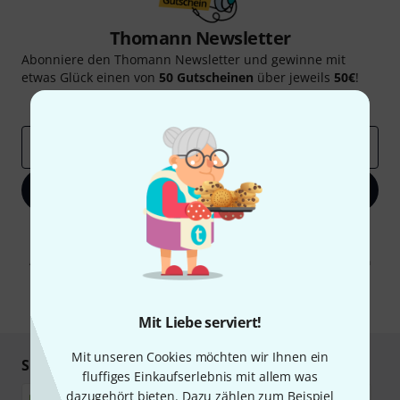
Thomann Newsletter
Abonniere den Thomann Newsletter und gewinne mit
etwas Glück einen von
50 Gutscheinen
über jeweils
50€
!
Inspirierende Beiträge
Deals
Thomann Insights
E-Mail-Adresse
*
Jetzt anmelden
Mit Klick auf „Jetzt anmelden“ stimmen Sie dem Erhalt von E-Mail-
Werbung und einer Messung des E-Mail-Nutzungsverhaltens zu. Die
Abmeldung ist jederzeit möglich. Weitere Informationen finden Sie in
unseren
Datenschutzhinweisen
.
* Pflichtfeld
Mit Liebe serviert!
Mit unseren Cookies möchten wir Ihnen ein
Sicher einkaufen & bezahlen
fluffiges Einkaufserlebnis mit allem was
dazugehört bieten. Dazu zählen zum Beispiel