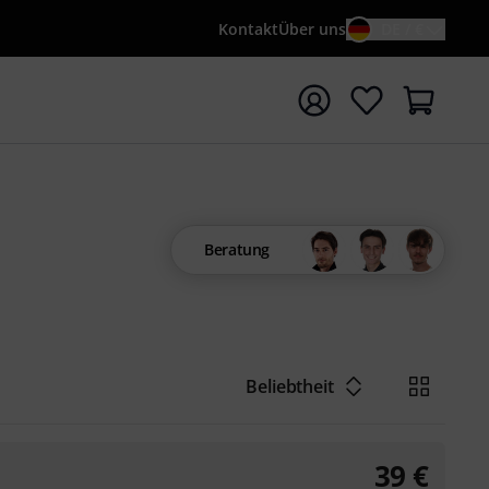
Kontakt
Über uns
DE / €
e mit Suchwort {searchTerm} starten
Beratung
Beliebtheit
39
€