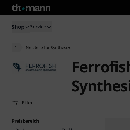
Shop
Service
Netzteile für Synthesizer
Ferrofis
Synthes
Filter
Preisbereich
Von (€)
Bis (€)