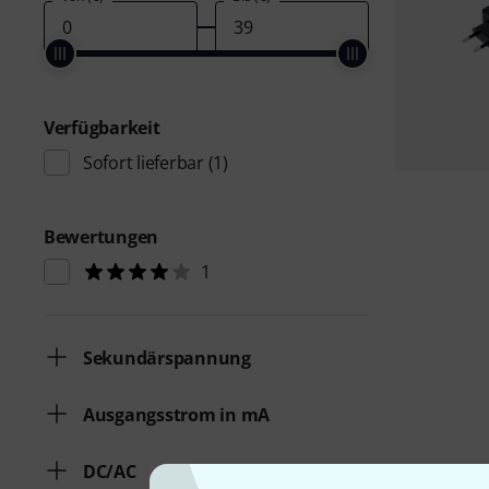
Verfügbarkeit
Sofort lieferbar
(1)
Bewertungen
1
Sekundärspannung
Ausgangsstrom in mA
DC/AC