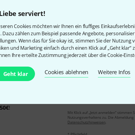
Liebe serviert!
Gefällt Ihnen, was Sie sehen?
seren Cookies möchten wir Ihnen ein fluffiges Einkaufserlebn
n. Dazu zählen zum Beispiel passende Angebote, personalisie
llungen. Wenn das für Sie okay ist, stimmen Sie der Nutzung 
Teilen
Hilfe & Feedback
tiken und Marketing einfach durch einen Klick auf „Geht klar“ z
nnen Ihre erteilte Zustimmung jederzeit über die Cookie-Einst
Cookies ablehnen
Weitere Infos
Geht klar
E-Mail-Adresse
*
 gewinne mit etwas Glück
50€
!
Mit Klick auf „Jetzt anmelden“ stimmen
Nutzungsverhaltens zu. Die Abmeldung is
Datenschutzhinweisen
.
* Pflichtfeld