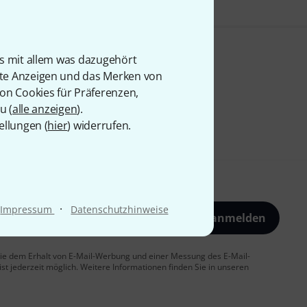
is mit allem was dazugehört
rte Anzeigen und das Merken von
von Cookies für Präferenzen,
u (
alle anzeigen
).
ellungen (
hier
) widerrufen.
·
Impressum
Datenschutzhinweise
Jetzt anmelden
 Sie dem Erhalt von E-Mail-Werbung und einer Messung des E-Mail-
t jederzeit möglich. Weitere Informationen finden Sie in unseren