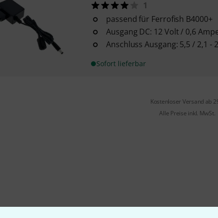
1
passend für Ferrofish B4000+
Ausgang DC: 12 Volt / 0,6 Amp
Anschluss Ausgang: 5,5 / 2,1 -
Sofort lieferbar
Kostenloser Versand ab 2
Alle Preise inkl. MwSt.