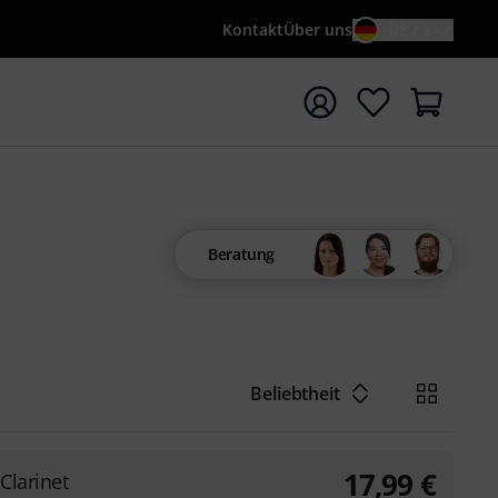
Kontakt
Über uns
DE / €
e mit Suchwort {searchTerm} starten
Beratung
Beliebtheit
17,99
€
 Clarinet