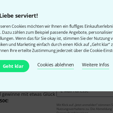
Alle Preise inkl. MwSt.
Liebe serviert!
seren Cookies möchten wir Ihnen ein fluffiges Einkaufserlebn
Gefällt Ihnen, was Sie sehen?
n. Dazu zählen zum Beispiel passende Angebote, personalisie
llungen. Wenn das für Sie okay ist, stimmen Sie der Nutzung 
tiken und Marketing einfach durch einen Klick auf „Geht klar“ z
Teilen
Hilfe & Feedback
nnen Ihre erteilte Zustimmung jederzeit über die Cookie-Einst
Cookies ablehnen
Weitere Infos
Geht klar
E-Mail-Adresse
*
 gewinne mit etwas Glück
50€
!
Mit Klick auf „Jetzt anmelden“ stimmen
Nutzungsverhaltens zu. Die Abmeldung is
Datenschutzhinweisen
.