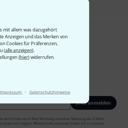
is mit allem was dazugehört
rte Anzeigen und das Merken von
von Cookies für Präferenzen,
u (
alle anzeigen
).
ellungen (
hier
) widerrufen.
·
Impressum
Datenschutzhinweise
Jetzt anmelden
 Sie dem Erhalt von E-Mail-Werbung und einer Messung des E-Mail-
t jederzeit möglich. Weitere Informationen finden Sie in unseren