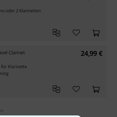
no oder 2 Klarinetten
24,99
€
vel Clarinet
 für Klarinette
ning
9 €