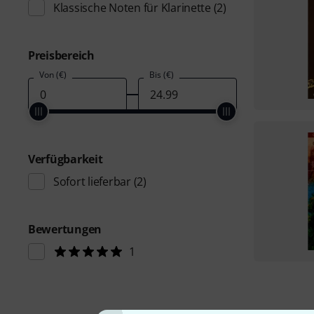
Klassische Noten für Klarinette
(2)
Preisbereich
Von (€)
Bis (€)
Verfügbarkeit
Sofort lieferbar
(2)
Bewertungen
1