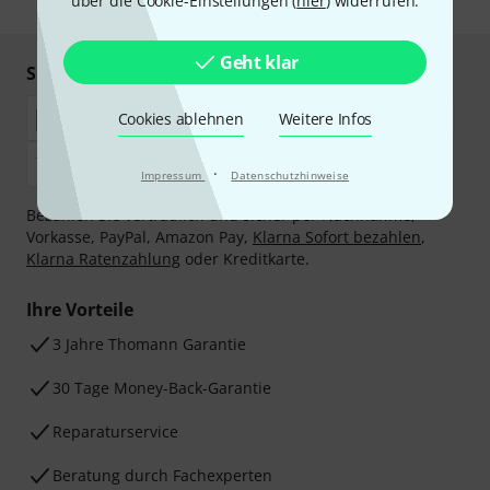
über die Cookie-Einstellungen (
hier
) widerrufen.
Geht klar
Sicher einkaufen & bezahlen
Cookies ablehnen
Weitere Infos
·
Impressum
Datenschutzhinweise
Bezahlen Sie vertraulich und sicher per Nachnahme,
Vorkasse, PayPal, Amazon Pay,
Klarna Sofort bezahlen
,
Klarna Ratenzahlung
oder Kreditkarte.
Ihre Vorteile
3 Jahre Thomann Garantie
30 Tage Money-Back-Garantie
Reparaturservice
Beratung durch Fachexperten