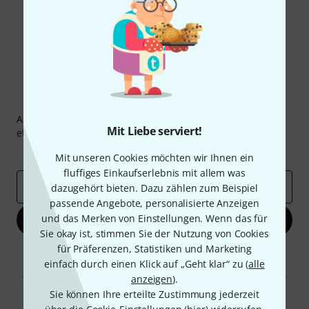
Thomann Newsletter
Abonniere den Thomann Newsletter und gewinne mit
Mit Liebe serviert!
etwas Glück einen von
50 Gutscheinen
über jeweils
50€
!
Inspirierende Beiträge
Deals
Thomann Insights
Mit unseren Cookies möchten wir Ihnen ein
fluffiges Einkaufserlebnis mit allem was
E-Mail-Adresse
*
dazugehört bieten. Dazu zählen zum Beispiel
passende Angebote, personalisierte Anzeigen
und das Merken von Einstellungen. Wenn das für
Jetzt anmelden
Sie okay ist, stimmen Sie der Nutzung von Cookies
für Präferenzen, Statistiken und Marketing
Mit Klick auf „Jetzt anmelden“ stimmen Sie dem Erhalt von E-Mail-
einfach durch einen Klick auf „Geht klar“ zu (
alle
Werbung und einer Messung des E-Mail-Nutzungsverhaltens zu. Die
Abmeldung ist jederzeit möglich. Weitere Informationen finden Sie in
anzeigen
).
unseren
Datenschutzhinweisen
.
Sie können Ihre erteilte Zustimmung jederzeit
* Pflichtfeld