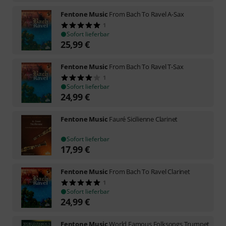
Fentone Music
From Bach To Ravel A-Sax
1
Sofort lieferbar
25,99
€
Fentone Music
From Bach To Ravel T-Sax
1
Sofort lieferbar
24,99
€
Fentone Music
Fauré Sicilienne Clarinet
Sofort lieferbar
17,99
€
Fentone Music
From Bach To Ravel Clarinet
1
Sofort lieferbar
24,99
€
Fentone Music
World Famous Folksongs Trumpet