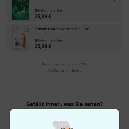
Sofort lieferbar
25,99
€
Fentone Music
Mozart for Horn
Sofort lieferbar
25,99
€
Kostenloser Versand ab 29 €
Alle Preise inkl. MwSt.
Gefällt Ihnen, was Sie sehen?
Teilen
Hilfe & Feedback