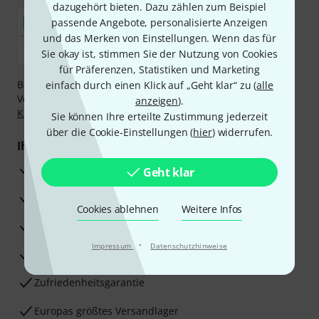
dazugehört bieten. Dazu zählen zum Beispiel
passende Angebote, personalisierte Anzeigen
und das Merken von Einstellungen. Wenn das für
Sie okay ist, stimmen Sie der Nutzung von Cookies
für Präferenzen, Statistiken und Marketing
Bezahlen Sie vertraulich und sicher per Nachnahme,
einfach durch einen Klick auf „Geht klar“ zu (
alle
Vorkasse, PayPal, Amazon Pay,
Klarna Sofort bezahlen
,
anzeigen
).
Klarna Ratenzahlung
oder Kreditkarte.
Sie können Ihre erteilte Zustimmung jederzeit
über die Cookie-Einstellungen (
hier
) widerrufen.
Ihre Vorteile
3 Jahre Thomann Garantie
Geht klar
30 Tage Money-Back-Garantie
Cookies ablehnen
Weitere Infos
Reparaturservice
·
Impressum
Datenschutzhinweise
Beratung durch Fachexperten
Zufriedenheitsgarantie
Europas größtes Versandlager