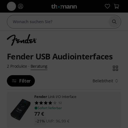
Suche 
Fender USB Audiointerfaces
Beratung
2
Produkte
·
Filter
Beliebtheit
Fender
Link I/O Interface
12
Sofort lieferbar
77
€
-21%
UVP:
96,99
€