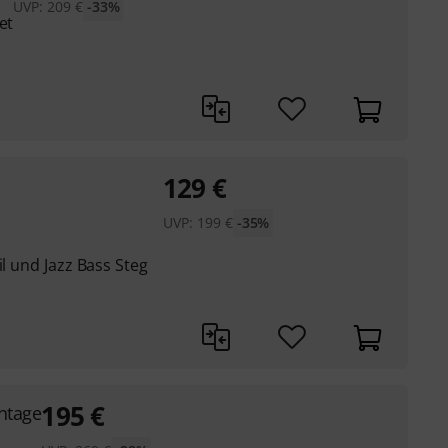
UVP:
209
€
-33%
et
129
€
UVP:
199
€
-35%
il und Jazz Bass Steg
195
€
intage