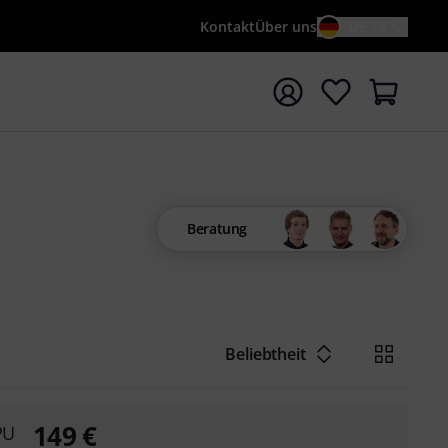
Kontakt
Über uns
DE / €
e mit Suchwort {searchTerm} starten
Beratung
Beliebtheit
149
€
PU