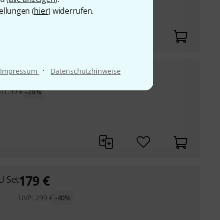
ellungen (
hier
) widerrufen.
·
,90
€
Impressum
Datenschutzhinweise
31,99
€
-28%
179
€
U Set
UVP:
299
€
-40%