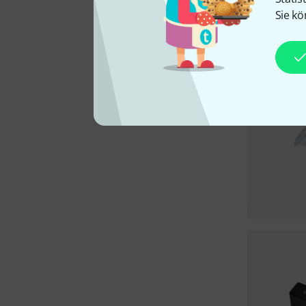
Sie kö