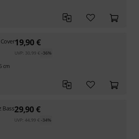
19,90
€
 Cover
UVP:
30,99
€
-36%
,6 cm
29,90
€
z Bass
UVP:
44,99
€
-34%