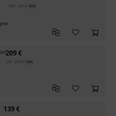
UVP:
249
€
-40%
ignet
209
€
Set
UVP:
299
€
-30%
139
€