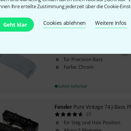
Lochabstand: 10 cm
nnen Ihre erteilte Zustimmung jederzeit über die Cookie-Einst
Farbe: Chrom
Cookies ablehnen
Weitere Infos
Sofort lieferbar
Geht klar
22
Fender
P-Bass Pickup Cover
214
UVP:
für Precision Bass
Farbe: Chrom
Sofort lieferbar
Fender
Pure Vintage 74 J-Bass P
27
für Steg und Hals Position
Alnico 5 Magnete