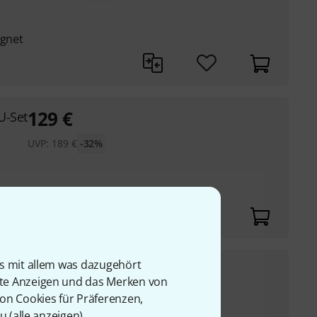
l
ignet
129
€
U-Set
UVP:
189
€
-32%
is mit allem was dazugehört
29,90
€
over
rte Anzeigen und das Merken von
UVP:
45,99
€
-35%
von Cookies für Präferenzen,
ege
u (
alle anzeigen
).