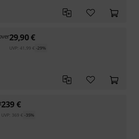
29,90
€
over
UVP:
41,99
€
-29%
239
€
t
UVP:
369
€
-35%