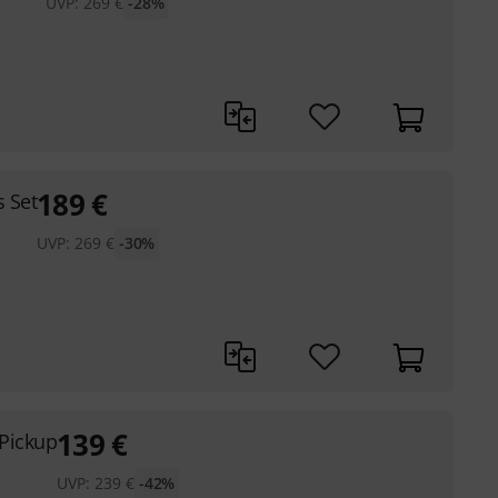
UVP:
269
€
-28%
189
€
s Set
UVP:
269
€
-30%
139
€
Pickup
UVP:
239
€
-42%