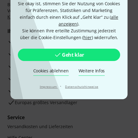
Sie okay ist, stimmen Sie der Nutzung von Cookies
Bezahlen Sie vertraulich und sicher per Nachnahme,
für Präferenzen, Statistiken und Marketing
Vorkasse, PayPal, Amazon Pay,
Klarna Sofort bezahlen
,
Klarna Ratenzahlung
oder Kreditkarte.
einfach durch einen Klick auf „Geht klar“ zu (
alle
anzeigen
).
Ihre Vorteile
Sie können Ihre erteilte Zustimmung jederzeit
über die Cookie-Einstellungen (
hier
) widerrufen.
3 Jahre Thomann Garantie
30 Tage Money-Back-Garantie
Geht klar
Reparaturservice
Cookies ablehnen
Weitere Infos
Beratung durch Fachexperten
·
Impressum
Datenschutzhinweise
Zufriedenheitsgarantie
Europas größtes Versandlager
Service
Versandkosten und Lieferzeiten
Hilfe-Center