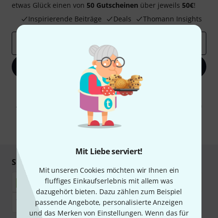
etwas Glück einen von
50 Gutscheinen
über jeweils
50€
!
Inspirierende Beiträge
Deals
Thomann Insights
E-Mail-Adresse
*
Jetzt anmelden
Mit Klick auf „Jetzt anmelden“ stimmen Sie dem Erhalt von E-Mail-
Werbung und einer Messung des E-Mail-Nutzungsverhaltens zu. Die
Abmeldung ist jederzeit möglich. Weitere Informationen finden Sie in
unseren
Datenschutzhinweisen
.
* Pflichtfeld
Mit Liebe serviert!
Sicher einkaufen & bezahlen
Mit unseren Cookies möchten wir Ihnen ein
fluffiges Einkaufserlebnis mit allem was
dazugehört bieten. Dazu zählen zum Beispiel
passende Angebote, personalisierte Anzeigen
und das Merken von Einstellungen. Wenn das für