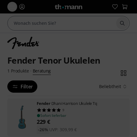
Suche 
Fender Tenor Ukulelen
Beratung
1
Produkte
·
Filter
Beliebtheit
Fender
Dhani Harrison Ukulele Tq
9
Sofort lieferbar
229
€
-26%
UVP:
309,99
€