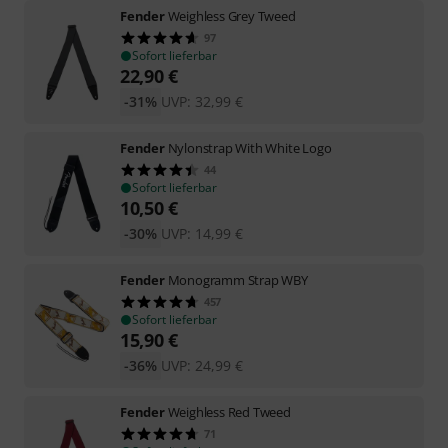
Fender
Weighless Grey Tweed
97
Sofort lieferbar
22,90
€
-31%
UVP:
32,99
€
Fender
Nylonstrap With White Logo
44
Sofort lieferbar
10,50
€
-30%
UVP:
14,99
€
Fender
Monogramm Strap WBY
457
Sofort lieferbar
15,90
€
-36%
UVP:
24,99
€
Fender
Weighless Red Tweed
71