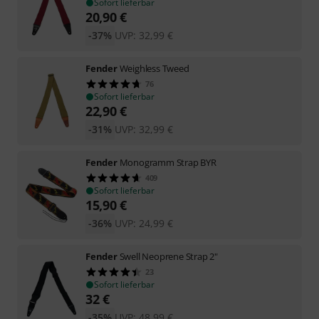
Sofort lieferbar
20,90
€
-37%
UVP:
32,99
€
Fender
Weighless Tweed
76
Sofort lieferbar
22,90
€
-31%
UVP:
32,99
€
Fender
Monogramm Strap BYR
409
Sofort lieferbar
15,90
€
-36%
UVP:
24,99
€
Fender
Swell Neoprene Strap 2"
23
Sofort lieferbar
32
€
-35%
UVP:
48,99
€