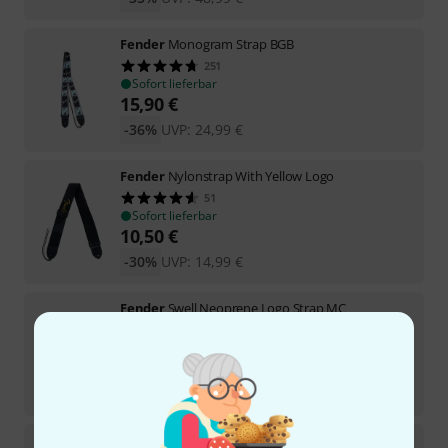
Fender
Monogram Strap BGB
251
Sofort lieferbar
15,90
€
-36%
UVP:
24,99
€
Fender
Nylonstrap With Yellow Logo
51
Sofort lieferbar
10,50
€
-30%
UVP:
14,99
€
Fender
Swell Neoprene Logo Strap MC
4
Sofort lieferbar
40
€
-32%
UVP:
58,99
€
Fender
2"Modern Tweed Strap BK/RD