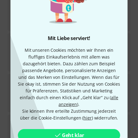
62
Sofort lieferbar
19,90
€
-36%
UVP:
30,99
€
Mit Liebe serviert!
Fender
Monogramm Strap RWB
173
Mit unseren Cookies möchten wir Ihnen ein
Sofort lieferbar
15,90
€
fluffiges Einkaufserlebnis mit allem was
dazugehört bieten. Dazu zählen zum Beispiel
-36%
UVP:
24,99
€
passende Angebote, personalisierte Anzeigen
und das Merken von Einstellungen. Wenn das für
Fender
2"Modern Tweed Strap WHT/BK
Sie okay ist, stimmen Sie der Nutzung von Cookies
16
für Präferenzen, Statistiken und Marketing
Sofort lieferbar
19,90
€
einfach durch einen Klick auf „Geht klar“ zu (
alle
anzeigen
).
-36%
UVP:
30,99
€
Sie können Ihre erteilte Zustimmung jederzeit
über die Cookie-Einstellungen (
hier
) widerrufen.
Fender
2"Modern Tweed Strap GRY/BK
60
Sofort lieferbar
Geht klar
19,90
€