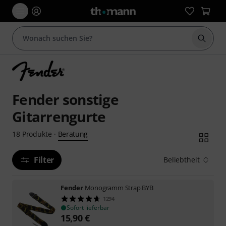
Suche 
Fender sonstige
Gitarrengurte
Beratung
18
Produkte
·
Filter
Beliebtheit
Fender
Monogramm Strap BYB
1294
Sofort lieferbar
15,90
€