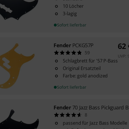
10 Löcher
3-lagig
Sofort lieferbar
62
Fender
PCKG57P
59
UVP:
Schlagbrett für '57 P-Bass
Original Ersatzteil
Farbe: gold anodized
Sofort lieferbar
Fender
70 Jazz Bass Pickguard 
8
passend für Jazz Bass Modelle