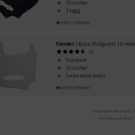
10 Löcher
3 lagig
Sofort lieferbar
Fender
J-Bass Pickguard 10-Hol
42
Standard
10 Löcher
Farbe white pearl
Sofort lieferbar
Kostenloser Versand ab 2
Alle Preise inkl. MwSt.