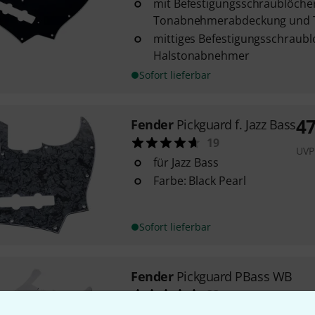
mit Befestigungsschraublöcher
Tonabnehmerabdeckung und 
mittiges Befestigungsschraubl
Halstonabnehmer
Sofort lieferbar
4
Fender
Pickguard f. Jazz Bass
19
UVP
für Jazz Bass
Farbe: Black Pearl
Sofort lieferbar
Fender
Pickguard PBass WB
33
für American Standard Precisi