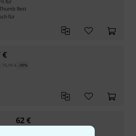
n für
Thumb Rest
och für
7
€
:
76,99
€
-39%
62
€
UVP:
95,99
€
-35%
on Bass