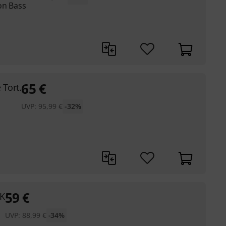
on Bass
65
€
 Tort.
UVP:
95,99
€
-32%
59
€
BK
UVP:
88,99
€
-34%