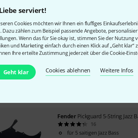
3-lagig
Liebe serviert!
Farbe: White Pearl
seren Cookies möchten wir Ihnen ein fluffiges Einkaufserlebn
Sofort lieferbar
n. Dazu zählen zum Beispiel passende Angebote, personalisie
llungen. Wenn das für Sie okay ist, stimmen Sie der Nutzung 
tiken und Marketing einfach durch einen Klick auf „Geht klar“ z
85
€
Fender
Pickguard J-Bass
nnen Ihre erteilte Zustimmung jederzeit über die Cookie-Einst
51
UVP:
119
für 62-er Jazz Bass
Cookies ablehnen
Weitere Infos
Geht klar
Farbe: tortoise
11 Loch
Sofort lieferbar
Fender
Pickguard 5-String Jazz 
16
für 5 saitigen Jazz Bass