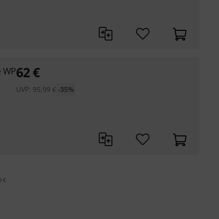
62
€
e WP
UVP:
95,99
€
-35%
9 €