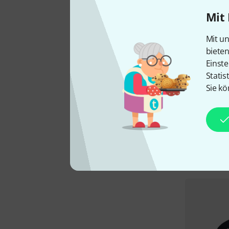
Mit 
Mit un
biete
Einste
Statis
Sie kö