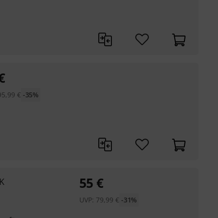
€
95,99
€
-35%
55
€
BK
UVP:
79,99
€
-31%