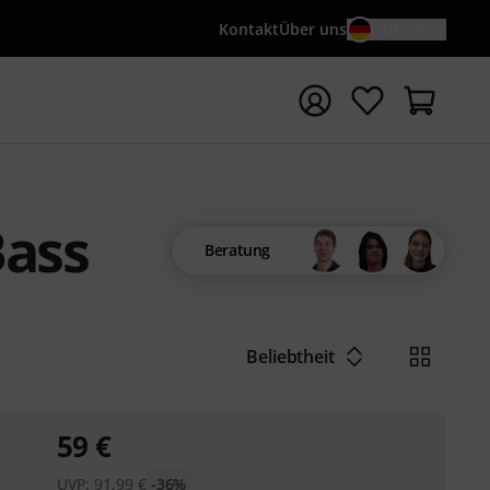
Kontakt
Über uns
DE / €
e mit Suchwort {searchTerm} starten
Bass
Beratung
Beliebtheit
59
€
UVP:
91,99
€
-36%