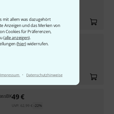
is mit allem was dazugehört
rte Anzeigen und das Merken von
von Cookies für Präferenzen,
u (
alle anzeigen
).
ellungen (
hier
) widerrufen.
€
-29%
·
Impressum
Datenschutzhinweise
49
€
BassBK
UVP:
62,99
€
-22%